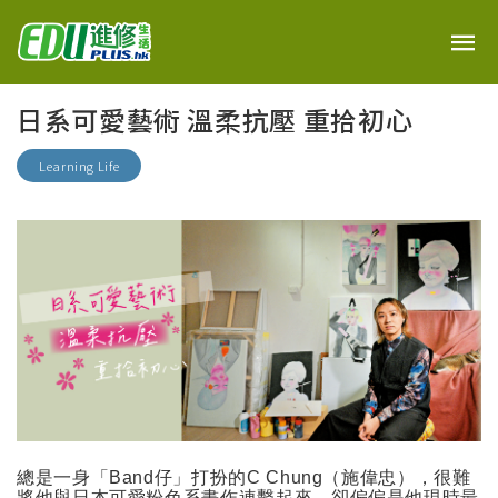
日系可愛藝術 溫柔抗壓 重拾初心
Learning Life
總是一身「
Band
仔」打扮的
C Chung
（施偉忠），很難
將他與日本可愛粉色系畫作連繫起來，卻偏偏是他現時最