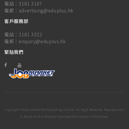
電話：
3181 3187
電郵：
advertising@eduplus.hk
客戶服務部
電話：
3181 3322
電郵：
enquiry@eduplus.hk
緊貼我們
Copyright ©
2026 Job Market Publishing Limited. All Right Reserved. Reproduction
in Whole Or Part Without Expressed Permission is Prohibited.