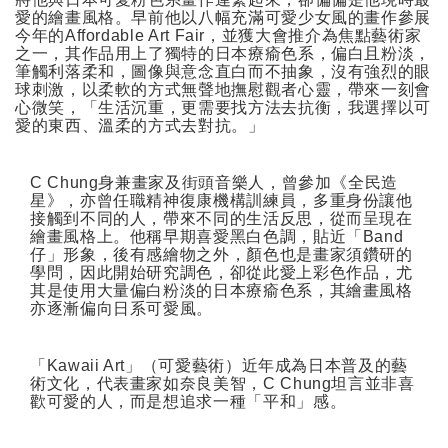
愛的繪畫風格。早前他以八幅充滿可愛少女風的畫作參展
今年的
Affordable Art Fair
，並獲大會推介為焦點藝術家
之一，其作品用上了獨特的日本療瘉色系，偏白且粉淡，
筆觸利落柔和，圖像與意念直白而不抽象，沒有強烈的眼
球刺激，以柔軟的方式無聲地撫慰觀者心靈，帶來一刻會
心微笑，「生活沉重，更需要找方法去抗衡，我選擇以可
愛的東西、溫柔的方式去對抗。」
C Chung
身兼畫家及街頭音樂人，曾參加《全民造
星》，亦曾任職精神復康機構訓練員，多重身份讓他
接觸到不同的人，帶來不同的生活反思，從而呈現在
繪畫風格上。他稱早期喜愛黑白色調，貼近「
Band
仔」形象，後有感繪物之外，顏色也是畫家須鑽研的
學問，因此開始研究調色，卻從此愛上彩色作品，尤
其是使用大量偏白粉淡的日本療瘉色系，其繪畫風格
亦逐漸偏向日系可愛風。
「
Kawaii Art
」（可愛藝術）近年成為日本普及的藝
術文化，代表畫家如奈良美智，
C Chung
坦言並非喜
歡可愛的人，而是想追求一種「平和」感。