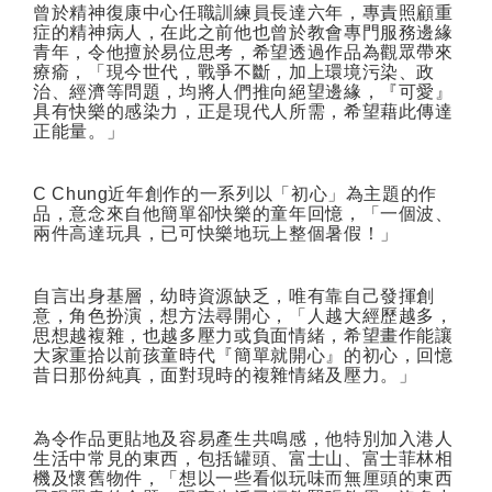
曾於精神復康中心任職訓練員長達六年，專責照顧重
症的精神病人，在此之前他也曾於教會專門服務邊緣
青年，令他擅於易位思考，希望透過作品為觀眾帶來
療瘉，「現今世代，戰爭不斷，加上環境污染、政
治、經濟等問題，均將人們推向絕望邊緣，『可愛』
具有快樂的感染力，正是現代人所需，希望藉此傳達
正能量。」
C Chung
近年創作的一系列以「初心」為主題的作
品，意念來自他簡單卻快樂的童年回憶，「一個波、
兩件高達玩具，已可快樂地玩上整個暑假！」
自言出身基層，幼時資源缺乏，唯有靠自己發揮創
意，角色扮演，想方法尋開心，「人越大經歷越多，
思想越複雜，也越多壓力或負面情緒，希望畫作能讓
大家重拾以前孩童時代『簡單就開心』的初心，回憶
昔日那份純真，面對現時的複雜情緒及壓力。」
為令作品更貼地及容易產生共鳴感，他特別加入港人
生活中常見的東西，包括罐頭、富士山、富士菲林相
機及懷舊物件，「想以一些看似玩味而無厘頭的東西