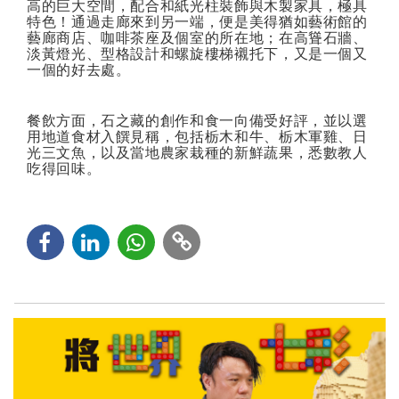
高的巨大空間，配合和紙光柱裝飾與木製家具，極具
特色！通過走廊來到另一端，便是美得猶如藝術館的
藝廊商店、咖啡茶座及個室的所在地；在高聳石牆、
淡黃燈光、型格設計和螺旋樓梯襯托下，又是一個又
一個的好去處。
餐飲方面，石之藏的創作和食一向備受好評，並以選
用地道食材入饌見稱，包括栃木和牛、栃木軍雞、日
光三文魚，以及當地農家栽種的新鮮蔬果，悉數教人
吃得回味。