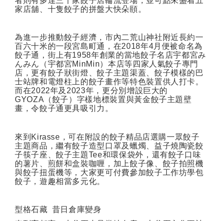
者則有多達三十家餃子店輪流登場，並可點來盛着五
家店舖、十隻餃子的拼盤大快朵頤。
為進一步推動餃子經濟，市內二荒山神社附近長約一
百六十米的一段宮島町通，在
2018
年
4
月便被命名為
餃子通，街上有
1958
年創業的當地餃子名店宇都宮み
んみん（宇都宮
MinMin
）本店等四家人氣餃子專門
店，更有餃子狀街燈、餃子主題渠蓋、餃子模樣的巴
士站牌和電燈柱上的餃子畫作等特色裝置供人打卡。
而在
2022
年及
2023
年，更分別增設巨大的
GYOZA
（餃子）字樣地標裝置與黃金餃子主題壁
畫，令餃子通更具吸引力。
來到
Kirasse
，可在附設的餃子精品店選購一眾餃子
主題商品，繼有餃子造型口罩及蠟燭、益子燒陶瓷餃
子筷子座、餃子主題
Tee
和環保袋外，還有餃子口味
的薯片、煎餅和盒裝咖喱，加上餃子像、餃子拍照機
與餃子扭蛋機等，大家更可付費參加餃子工作坊學包
餃子，遊趣相當多元化。
型格石藏
昔日倉庫變身