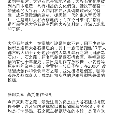
來到宇都宮，大谷石也是當地名產，大谷石文化更被
列為日本遺產，具有相當的文化價值。話說宇都宮一
帶盛產的大谷石，因切割容易及具備防震耐火的特
性，成為受歡迎的建材。據悉第一代的東京帝國酒
店，也是選用大谷石構建的；而在今日來到宇都宮，
還可前往以大谷石為主題的大谷資料館，作深入認識
和了解。
大谷石的魅力，在當地可說是無處不在，因不少建築
物都是選用大谷石構建的，其中一處便是距離
JR
宇人
都宮站大約十五分鐘步程的人氣食肆石之藏（日語為
石の）。石之藏，顧名思義是個石構倉庫。整幢建築
物約有七十年歷史，昔日是用作存放砂糖、小麥粉等
原材料的業務倉庫，空置好一段日子後，在
2000
年改
裝變成創作和食食肆石之藏，並先後增建個室、咖啡
茶座及藝廊商店，成為目前所見的典雅與型格兼備的
模樣。
藝廊氛圍
高質創作和食
今日來到石之藏，最受注目的仍是由大谷石建成擁沉
穩外觀，以及室內結構配以被植物圍着的外牆，兩者
均是打卡熱點。石之藏主餐廳所在的本館，是個六米