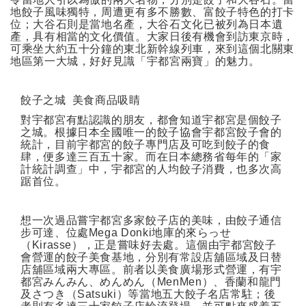
地餃子風味獨特，周遭更有多不勝數、富餃子特色的打卡
位；大谷石則是當地名產，大谷石文化已被列為日本遺
產，具有相當的文化價值。大家日後有機會到訪東京時，
可乘坐大約五十分鐘的東北新幹線列車，來到這個北關東
地區第一大城，好好見識「宇都宮兩寶」的魅力。
餃子之城
美食商品吸睛
對宇都宮有點認識的朋友，都會知道宇都宮是個餃子
之城。根據日本全國唯一的餃子協會宇都宮餃子會的
統計，目前宇都宮的餃子專門店及可吃到餃子的食
肆，便多達三百五十家。而在日本總務省每年的「家
計統計調查」中，宇都宮的人均餃子消費，也多次高
踞首位。
想一次過品嘗宇都宮多家餃子店的美味，由餃子通信
步可達、位處
Mega Donki
地庫的來らっせ
（
Kirasse
），正是嘗味好去處。這個由宇都宮餃子
會營運的餃子美食基地，分別有常設店舖區域及日替
店舖區域兩大專區。前者以美食廣場形式營運，有宇
都宮みんみん、めんめん（
MenMen
）、香蘭和龍門
及さつき（
Satsuki
）等當地五大餃子名店常駐；後