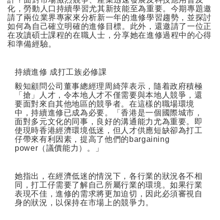
化，勞動人口持續學習尤其新技能至為重要。今期專題邀
請了兩位業界專家來分析新一年的進修學習趨勢，並探討
如何為自己確立明確的進修目標。此外，還邀請了一位正
在攻讀碩士課程的在職人士，分享她在進修過程中的心得
和準備經驗。
持續進修
成打工族必修課
毅知顧問公司董事總經理周綺萍表示，隨着政府積極
「搶」人才，令本地人才不僅需要與本地人競爭，還
要面對來自其他地區的競爭者。在這樣的職場環境
中，持續進修已成為必要。「香港是一個國際城市，
面對多元文化的同事，良好的溝通能力尤為重要。即
使現時香港經濟環境低迷，但人才供應短缺卻為打工
仔帶來有利因素，提高了他們的
bargaining
power
（議價能力）。」
她指出，在經濟低迷的情況下，各行業的狀況各不相
同，打工仔需要了解自己所屬行業的環境。如果行業
表現不佳，進修的需求將更加迫切，因此必須審視自
身的狀況，以保持在市場上的競爭力。