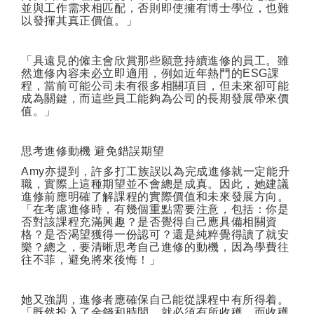
並與工作需求相匹配，否則即使擁有博士學位，也難
以發揮其真正價值。」
「具遠見的僱主會欣賞那些願意持續進修的員工。雖
然進修內容未必立即適用，例如近年熱門的
ESG
課
程，當前可能公司未有很多相關項目，但未來卻可能
成為關鍵，而這些員工能夠為公司的長期發展帶來價
值。」
思考進修動機
避免錯誤期望
Amy
亦提到，許多打工族誤以為完成進修就一定能升
職，實際上這種期望並不會總是成真。因此，她建議
進修前應明確了解課程的實際價值和未來發展方向。
「在考慮進修時，有幾個重點需要注意，包括：你是
否對該課程充滿興趣？是否覺得自己應具備相關資
格？是否渴望獲得一份認可？還是純粹覺得讀了就安
樂？總之，要清晰思考自己進修的動機，因為學費往
往不菲，避免將來後悔！」
她又強調，進修者應確保自己能從課程中有所得着。
「既然投入了金錢和時間，就必須有所收穫。而收穫