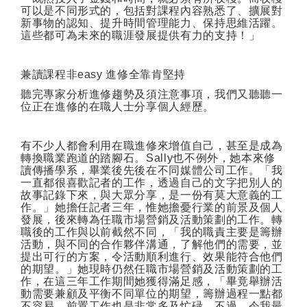
可以是不同形式的，包括對課程內容熟悉了、擴展對
新事物的認知、提升時間管理能力、保持思維活躍。
這些都可為未來的職涯發展提供有力的支持！」
兼讀課程非
easy
進修全靠肯堅持
聽完專家分析進修趨勢及須注意事項，我們又聽聽一
位正在進修的在職人士分享個人經歷。
有不少人都會利用在職進修來增值自己，甚至是成為
轉換職業跑道的踏腳石。
Sally
也不例外，她本來修
讀傳播學系，畢業後先後在不同媒體公司工作。「我
一直都很喜歡記者的工作，透過自己的文字把別人的
故事記錄下來，與大眾分享，是一份有莫大意義的工
作。」她擔任記者三年，惟她擔憂行業的前景及個人
發展，後來轉為任職市場營銷及活動策劃的工作。轉
職後的工作與以前截然不同，「我的職責主要是籌辦
活動，與不同的合作夥伴溝通，了解他們的需要，並
提出可行的方案，令活動順利進行、效果能符合他們
的期望。」她現時仍然任職市場營銷及活動策劃的工
作，在這三年工作期間她獲得滿足感，「畢竟舉辦活
動需要兼顧及平衡不同單位的期望，籌辦過程一點都
不容易，前置工作也是非常多及忙碌。不過，令我最