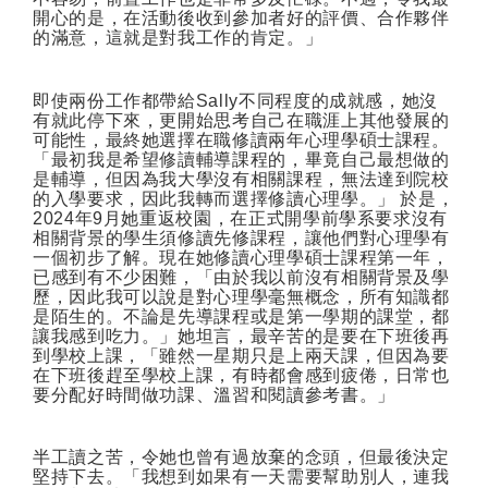
開心的是，在活動後收到參加者好的評價、合作夥伴
的滿意，這就是對我工作的肯定。」
即使兩份工作都帶給
Sally
不同程度的成就感，她沒
有就此停下來，更開始思考自己在職涯上其他發展的
可能性，最終她選擇在職修讀兩年心理學碩士課程。
「最初我是希望修讀輔導課程的，畢竟自己最想做的
是輔導，但因為我大學沒有相關課程，無法達到院校
的入學要求，因此我轉而選擇修讀心理學。」
於是，
2024
年
9
月她重返校園，在正式開學前學系要求沒有
相關背景的學生須修讀先修課程，讓他們對心理學有
一個初步了解。現在她修讀心理學碩士課程第一年，
已感到有不少困難，「由於我以前沒有相關背景及學
歷，因此我可以說是對心理學毫無概念，所有知識都
是陌生的。不論是先導課程或是第一學期的課堂，都
讓我感到吃力。」她坦言，最辛苦的是要在下班後再
到學校上課，「雖然一星期只是上兩天課，但因為要
在下班後趕至學校上課，有時都會感到疲倦，日常也
要分配好時間做功課、溫習和閱讀參考書。」
半工讀之苦，令她也曾有過放棄的念頭，但最後決定
堅持下去。「我想到如果有一天需要幫助別人，連我