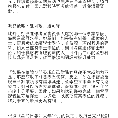
元，持續進修基金的資助也無法完全涵蓋得到，須自
掏腰包支付，因此選報時宜考慮清楚，避免浪費資
源。」
調節策略：進可攻、退可守
此外，打算進修者宜審視個人處於哪一個事業階段、
職級及學歷水平。她舉例，如果持有副學士學位的人
士，便應考慮攻讀學士學位，並修讀一項感興趣的專
科。如果已擁有學士學位的，則可考慮進修碩士學
位；如任職財務管理範疇的人，可評估自己的金融科
技知識是否足夠，從而修讀相關課程提升能力。
「如果在修讀期間發現自己對課程興趣不大或能力不
足，那麼領取了相關學歷便算。反之，如在學習後發
現自己對該領域有濃厚興趣，並希望在事業上有長遠
發展，則可以考慮持續進修。保持進可攻、退可守的
策略十分重要。因此，如果能找到那種完成一個學歷
課程後可選擇進一步深造，以獲取更高學位的課程，
將對未來的發展更為有利。」
根據《星島日報》去年
10
月的報道，政府已完成檢討