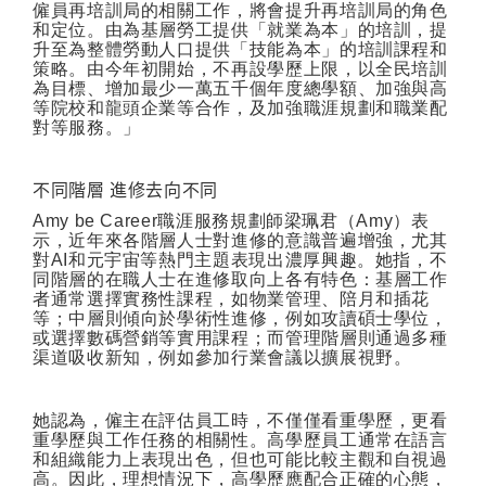
僱員再培訓局的相關工作，將會提升再培訓局的角色
和定位。由為基層勞工提供「就業為本」的培訓，提
升至為整體勞動人口提供「技能為本」的培訓課程和
策略。由今年初開始，不再設學歷上限，以全民培訓
為目標、增加最少一萬五千個年度總學額、加強與高
等院校和龍頭企業等合作，及加強職涯規劃和職業配
對等服務。」
不同階層
進修去向不同
Amy be Career
職涯服務規劃師梁珮君（
Amy
）表
示，近年來各階層人士對進修的意識普遍增強，尤其
對
AI
和元宇宙等熱門主題表現出濃厚興趣。她指，不
同階層的在職人士在進修取向上各有特色：基層工作
者通常選擇實務性課程，如物業管理、陪月和插花
等；中層則傾向於學術性進修，例如攻讀碩士學位，
或選擇數碼營銷等實用課程；而管理階層則通過多種
渠道吸收新知，例如參加行業會議以擴展視野。
她認為，僱主在評估員工時，不僅僅看重學歷，更看
重學歷與工作任務的相關性。高學歷員工通常在語言
和組織能力上表現出色，但也可能比較主觀和自視過
高。因此，理想情況下，高學歷應配合正確的心態，