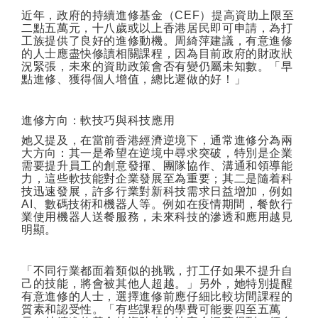
近年，政府的持續進修基金（
CEF
）提高資助上限至
二點五萬元，十八歲或以上香港居民即可申請，為打
工族提供了良好的進修動機。周綺萍建議，有意進修
的人士應盡快修讀相關課程，因為目前政府的財政狀
況緊張，未來的資助政策會否有變仍屬未知數。「早
點進修、獲得個人增值，總比遲做的好！」
進修方向：軟技巧與科技應用
她又提及，在當前香港經濟逆境下，通常進修分為兩
大方向：其一是希望在逆境中尋求突破，特別是企業
需要提升員工的創意發揮、團隊協作、溝通和領導能
力，這些軟技能對企業發展至為重要；其二是隨着科
技迅速發展，許多行業對新科技需求日益增加，例如
AI
、數碼技術和機器人等。例如在疫情期間，餐飲行
業使用機器人送餐服務，未來科技的滲透和應用越見
明顯。
「不同行業都面着類似的挑戰，打工仔如果不提升自
己的技能，將會被其他人超越。」另外，她特別提醒
有意進修的人士，選擇進修前應仔細比較坊間課程的
質素和認受性。「有些課程的學費可能要四至五萬