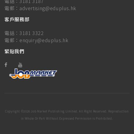
電話：
3181 3187
電郵：
advertising@eduplus.hk
客戶服務部
電話：
3181 3322
電郵：
enquiry@eduplus.hk
緊貼我們
Copyright ©
2026 Job Market Publishing Limited. All Right Reserved. Reproduction
in Whole Or Part Without Expressed Permission is Prohibited.