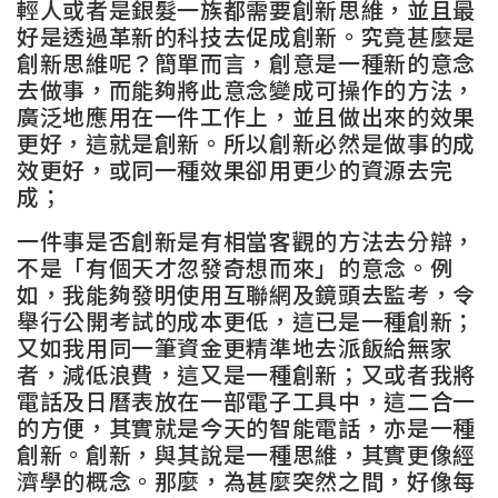
輕人或者是銀髮一族都需要創新思維，並且最
好是透過革新的科技去促成創新。究竟甚麼是
創新思維呢？簡單而言，創意是一種新的意念
去做事，而能夠將此意念變成可操作的方法，
廣泛地應用在一件工作上，並且做出來的效果
更好，這就是創新。所以創新必然是做事的成
效更好，或同一種效果卻用更少的資源去完
成；
一件事是否創新是有相當客觀的方法去分辯，
不是「有個天才忽發奇想而來」的意念。例
如，我能夠發明使用互聯網及鏡頭去監考，令
舉行公開考試的成本更低，這已是一種創新；
又如我用同一筆資金更精準地去派飯給無家
者，減低浪費，這又是一種創新；又或者我將
電話及日曆表放在一部電子工具中，這二合一
的方便，其實就是今天的智能電話，亦是一種
創新。創新，與其說是一種思維，其實更像經
濟學的概念。那麼，為甚麼突然之間，好像每