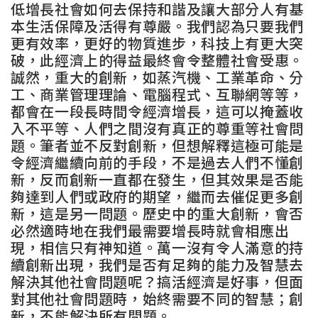
低增長社會如何去保持和諧及讓大部分人有基
本生活保障及活得有尊嚴。我們認為只要我們
更有效率，更好的物質進步，科技上有更大突
破，此經濟上的得益最終會令整體社會受惠。
誠然，重大的創新，如蒸汽機、工業革命、分
工、商業管理理論、電腦程式、互聯網等等，
都會在一段長時間令經濟增長，這可以掩蓋收
入不平等、人們之間沒有真正的尊重等社會問
題。筆者並不反對創新，但想解釋這極可能是
令經濟繼續向前的手段，不是過去人們不懂創
新，反而創新一直都在發生，但其效果是否能
夠達到人們或政府的期望，繼而去催促更多創
新，這是另一問題。歷史中的重大創新，會否
必然適時地在我們最需要增長時就會相應出
現，相信只有神知道。萬一沒有令人滿意的持
續創新出現，我們是否有足夠的能力及智慧去
解決其他社會問題呢？搞活經濟是好事，但面
對其他社會問題時，始終需要不同的智慧；創
新，不能解決所有問題。