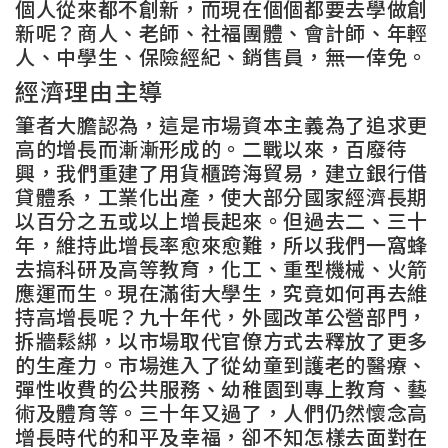
個人從來都不創新，而現在個個都要去學做創
新呢？商人、老師、社福團體、會計師、年輕
人、中學生、保險經紀、銷售員，無一倖免。
經濟理由主導
筆者大膽認為，這是市場資本主義為了追求更
高的增長而漸漸形成的。二戰以來，百廢待
興，我們重建了用貨櫃跨海貿易，建立銀行借
貸體系，工業化出產，使大部分國家經濟長期
以百分之五或以上增長起來。但過去二、三十
年，維持此增長率愈來愈難，所以我們一窩蜂
去搞科研及高等教育，化工、重型機械、火箭
應運而生。現在滿街大學生，究竟如何再去維
持高增長呢？九十年代，外國改革公營部門，
拆牆鬆綁，以市場取代官僚方式去釋放了更多
的生產力。市場進入了從幼童到護老的醫療、
彈性收費的公共服務、幼稚園到專上教育、藝
術及體育等。三十年又過了，人們仍然懷念高
增長時代的和平及幸福，卻不知怎樣去面對在