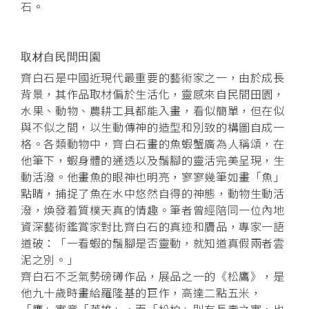
石。
取材自民間田園
齊白石是中國近現代最重要的藝術家之一，由於成長
背景，其作品取材偏於生活化，靈感來自民間田園，
水果、動物、農耕工具都能入畫，看似簡單，但在似
與不似之間，以生動傳神的造型和別致的構圖自成一
格。各類動物中，齊白石畫的魚蝦蟹廣為人稱頌，在
他筆下，蝦身體的通透以及鬚腳的靈活完美呈現，生
動活潑。他畫魚的眼神也明亮，寥寥幾筆如畫「魚」
點睛，捕捉了魚在水中悠然自得的神態，動物生動活
潑，煥發着質樸天真的情趣。筆者曾經陪同一位內地
資深藝術鑑賞家對比齊白石的真迹和贗品，專家一語
道破：「一看蝦的鬚腳是否靈動，就知道真假兩者雲
泥之別。」
齊白石不乏氣勢磅礡作品，展品之一的《松鷹》，是
他九十歲時畫給羅隆基的巨作，高達二點五米，
「鷹」寓意「英雄」，而「松柏」則有長壽之寓，也