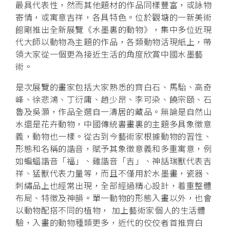
最具代表性，然而其他題材的作品同樣豐富，或詠物
寄情，或寓意吉祥，各具特色。位於觀塘的一新美術
館剛推出全新展覽《水墨裏的動物》，集中多位近現
代大師以動物為主題的作品，各類動物活現紙上，帶
領大家從一個更為接近生活的角度欣賞中國水墨藝
術。
是次展覽的畫家包括大家熟悉的齊白石、馬駘、高奇
峰、徐悲鴻、丁衍庸、趙少昂、李可染、饒宗頤、石
魯及吳灝，作品全選自一濤居的藏品。無論是自然山
水還是花卉動物，中國傳統書畫裏的主題多具象徵意
義，動物也一樣。從古到今藝術家根據動物的習性、
形態和名稱的諧音，賦予其象徵意義和多重寓意，例
如蝙蝠諧音「福」、雞諧音「吉」、神話瑞獸代表吉
祥、猛獸代表力量等，而且不僅用於水墨畫，瓷器、
刺繡品上也經常出現，全部經過精心設計，着重整體
布局、特徵及神韻。單一動物的形態入畫以外，也會
以動物配搭不同的植物， 加上藝術家個人的生活體
驗，入畫的動物種類更多，近代的佼佼者首推齊白