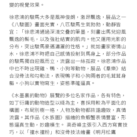
變的視覺效果。
徐悲鴻的駿馬大多是風神俊朗，激昂飄逸，展品之一
《八駿圖》畫面充實，八匹駿馬生氣勃勃，動靜皆
宜：「徐悲鴻通過深淺交疊的筆墨，刻畫出馬兒迎風
飄逸的鬃毛，以及強壯結實的肌肉。他又運用光影的
分布，突出駿馬豪邁瀟灑的性格。」就如畫家寄情山
水，徐悲鴻不時把自己感情投射到馬身上，部分作品
的駿馬獨自迎風而立，流露出一絲孤寂。徐悲鴻作品
中也不時出現雞、鴨、小狗等動物，展品《羣樂》結
合沒骨法和勾勒法，表現鴨子和小狗兩者的毛茸茸身
軀。小狗以實物寫生，姿態準確逼真。
《水墨裏的動物》展覽的多位名家作品，各有特色，
如丁衍庸的動物造型以綫為主，喜採用較為平面化的
構圖，布局別樹一格，人物及動物都詼諧趣致，真情
流露。其作品《水族圖》描繪的魚蝦蟹表情豐富，形
態逼真生動，妙趣橫生。 高奇峰主張引入西方寫實技
巧，以「撞水撞粉」和沒骨技法繪畫《明月松鷹