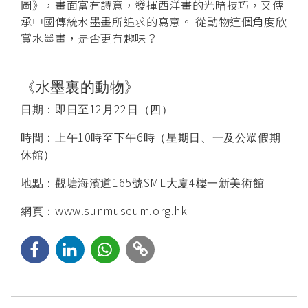
圖》，畫面富有詩意，發揮西洋畫的光暗技巧，又傳
承中國傳統水墨畫所追求的寫意。 從動物這個角度欣
賞水墨畫，是否更有趣味？
《水墨裏的動物》
12
22
日期：即日至
月
日
（四）
10
6
時間：上午
時至下午
時（星期日、一及公眾假期
休館）
165
SML
4
地點：觀塘海濱道
號
大廈
樓一新美術館
www.sunmuseum.org.hk
網頁：