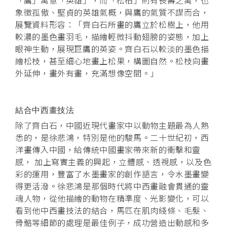
象徵孤傲、堅貞的英雄氣概，與鷹的氣質不謀而合，
展覽資料形容：「齊白石所畫的鷹立於松樹上，他用
較濃的墨色畫羽毛，描繪輕微抖動翅膀的姿態，加上
眼神生動，展現巨鷹的英姿。齊白石以較淡的墨色描
繪松枝，甚至細心地畫上松果，構圖自然。松枝向畫
外延伸，畫外有畫，充滿想像空間。」
結合中西畫技法
除了齊白石，中國近現代畫家中以動物主題最為人熟
悉的，是徐悲鴻，特別是他的駿馬。二十世紀初，西
洋畫傳入中國，給傳統中國畫家帶來新的衝擊和靈
感， 加上寫實主義的興起，立體感、透視感，以及色
彩的運用，豐富了水墨畫家的創作語言，令水墨畫變
得更活潑。徐悲鴻是那個時代將中西畫融會貫通的靈
魂人物，從他描繪的動物在精準度、光影變化，可以
看到他中西畫技法的結合，馬匹在肌肉綫條、毛髮、
骨骼等細節的處理是最佳例子，成功營造出動感和多