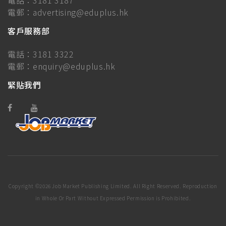
電話：
3181 3187
電郵：
advertising@eduplus.hk
客戶服務部
電話：
3181 3322
電郵：
enquiry@eduplus.hk
緊貼我們
Copyright ©
2026 Job Market Publishing Limited. All Right Reserved. Reproduction
in Whole Or Part Without Expressed Permission is Prohibited.