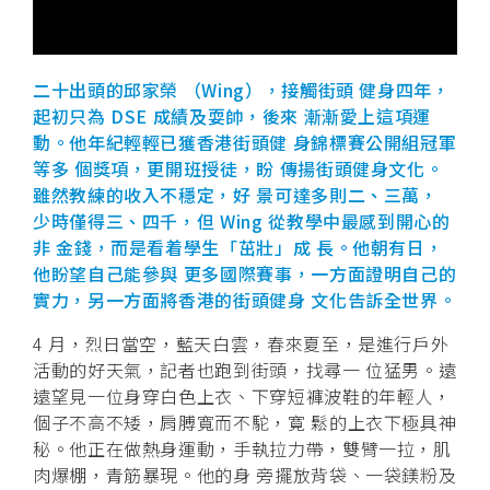
二十出頭的邱家榮 （Wing），接觸街頭 健身四年，
起初只為 DSE 成績及耍帥，後來 漸漸愛上這項運
動。他年紀輕輕已獲香港街頭健 身錦標賽公開組冠軍
等多 個獎項，更開班授徒，盼 傳揚街頭健身文化。
雖然教練的收入不穩定，好 景可達多則二、三萬，
少時僅得三、四千，但 Wing 從教學中最感到開心的
非 金錢，而是看着學生「茁壯」成 長。他朝有日，
他盼望自己能參與 更多國際賽事，一方面證明自己的
實力，另一方面將香港的街頭健身 文化告訴全世界。
4 月，烈日當空，藍天白雲，春來夏至，是進行戶外
活動的好天氣，記者也跑到街頭，找尋一 位猛男。遠
遠望見一位身穿白色上衣、下穿短褲波鞋的年輕人，
個子不高不矮，肩膊寬而不駝，寛 鬆的上衣下極具神
秘。他正在做熱身運動，手執拉力帶，雙臂一拉，肌
肉爆棚，青筋暴現。他的身 旁擺放背袋、一袋鎂粉及