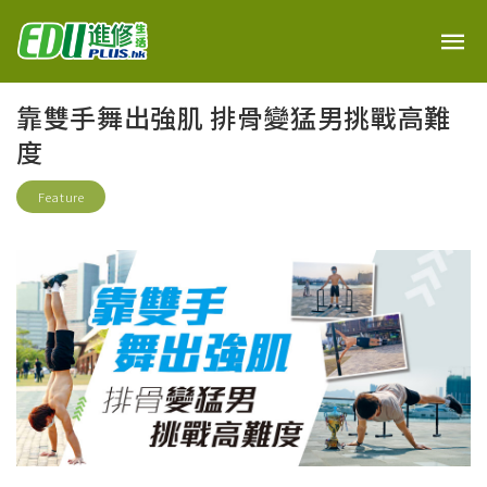
靠雙手舞出強肌 排骨變猛男挑戰高難
度
Feature