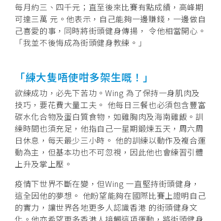
每月約三、四千元；直至後來比賽有點成績，高峰期
可達三萬 元。他表示，自己能夠一邊賺錢，一邊做自
己喜愛的事，同時將街頭健身傳揚， 令他相當開心。
「我並不後悔成為街頭健身教練。」
「練大隻唔使咁多架生嘅！」
欲練成功，必先下苦功。Wing 為了保持一身肌肉及
技巧，要花費大量工夫。 他每日三餐也必須包含豐富
碳水化合物及蛋白質食物，如雞胸肉及海南雞飯。訓
練時間也須充足，他指自己一星期鍛煉五天，周六周
日休息，每天最少三小時。 他的訓練以動作及複合運
動為主，但基本功也不可忽視，因此他也會練習引體
上升及掌上壓。
疫情下世界不斷在變，但Wing 一直堅持街頭健身，
這全因他的夢想。 他盼望能夠在國際比賽上證明自己
的實力，讓世界各地更多人認識香港 的街頭健身文
化。他亦希望更多香港人接觸這項運動，將街頭健身