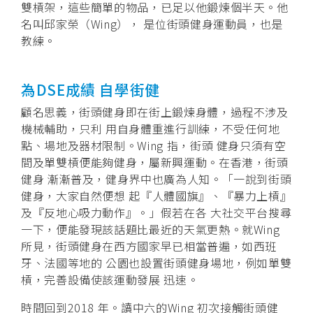
雙槓架，這些簡單的物品，已足以他鍛煉個半天。他
名叫邱家榮（Wing）， 是位街頭健身運動員，也是
教練。
為DSE成績 自學街健
顧名思義，街頭健身即在街上鍛煉身體，過程不涉及
機械輔助，只利 用自身體重進行訓練，不受任何地
點、場地及器材限制。Wing 指，街頭 健身只須有空
間及單雙槓便能夠健身，屬新興運動。在香港，街頭
健身 漸漸普及，健身界中也廣為人知。「一說到街頭
健身，大家自然便想 起『人體國旗』、『暴力上槓』
及『反地心吸力動作』。」假若在各 大社交平台搜尋
一下，便能發現該話題比最近的天氣更熱。就Wing
所見，街頭健身在西方國家早已相當普遍，如西班
牙、法國等地的 公園也設置街頭健身場地，例如單雙
槓，完善設備使該運動發展 迅速。
時間回到2018 年。讀中六的Wing 初次接觸街頭健