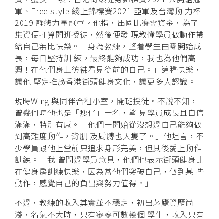
軍、Free style 綫上錦標賽2021 亞軍及台灣動 力杯
2019 靜態力量冠軍。他指，出國比賽需資金，為了
集資便打算開班授徒，然後便發 現教懂學員做動作帶
給自己無比快樂。「身為教練，望着學生由零開始成
長，每日堅持訓 練，最終能夠成功，我也為他們高
興！在他們身上彷彿看見從前的自己。」這種快樂，
讓他 堅定推廣香港街頭健身文化，讓更多人認識。
現時Wing 與同伴合租小室，開班授徒。不說不知，
曾幾何時他也是「瘦仔」一名，望 見學員成長且自信
滿滿，特別有感。「他們一開始從沒想過自己能夠做
到高難度動作，背肌 及肩膊也大隻了。」他坦言，不
少學員跟他上堂前只追求身形完美，但其後愛上動作
訓練。「我 曾問過學員意見，他們也表示街頭健身比
在健身房訓練快樂，因為當他們突破自己，做到某 些
動作，感覺自己的負出與努力值得。」
不過，教練的收入其實並不穩定，初出茅廬資歷尚
淺，名氣不大時，只有寥寥可數幾個 學生，收入只有