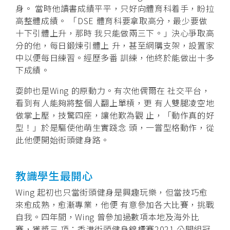
身。 當時他讀書成績平平，只好向體育科着手，盼拉
高整體成績。 「DSE 體育科要拿取高分，最少要做
十下引體上升，那時 我只能做兩三下。」決心爭取高
分的他，每日鍛煉引體上 升，甚至網購支架，設置家
中以便每日練習。經歷多番 訓練，他終於能做出十多
下成績。
耍帥也是Wing 的原動力。有次他偶爾在 社交平台，
看到有人能夠將整個人翻上單槓，更 有人雙腿凌空地
做掌上壓，技驚四座，讓他歎為觀 止，「動作真的好
型！」於是驅使他萌生實踐念 頭，一嘗型格動作，從
此他便開始街頭健身路。
教識學生最開心
Wing 起初也只當街頭健身是興趣玩樂，但當技巧愈
來愈成熟，愈漸專業，他便 有意參加各大比賽，挑戰
自我。四年間，Wing 曾參加過數項本地及海外比
賽，獲獎三 項：香港街頭健身錦標賽2021 公開組冠