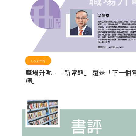
Column
職場升呢 - 「新常態」 還是「下一個
態」