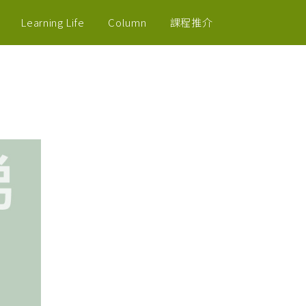
Learning Life
Column
課程推介