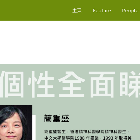
主頁
Feature
People