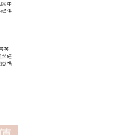
個案中
的證供
（某英
雖然經
怕惹禍