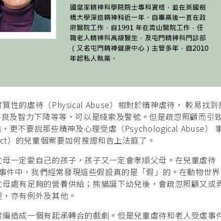
的虐待（Physical Abuse）相對於精神虐待， 較易找
不良及智力下降等等，可以是綫索及警號。但是疏忽照顧而引
難，更不要說那些精神及心理受虐（Psychological Abuse）
eglect）的兒童個案要如何搜證和告上法庭了。
父母一定愛自己的孩子，孩子又一定會孝順父母。在兒童虐待
 Abuse）事件中，我們經常發現這些假設真的是「假」的。在動物世
父母處有足夠的營養供給；熊貓誕下幼兒後，會疏忽照顧又或
理，亦有例外及其他。
實編造成一個有起承轉合的戲劇。但是兒童虐待和老人受虐事