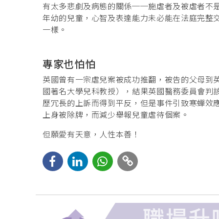
有太多悲劇及病態的關係──施虐者及被虐者不
年幼的兒童，心智及表達能力未必能在法庭完整
一樣。
專家也怕怕
英國曾有一宗虐兒案被成功推翻，被告的父母到英國醫務委
國著名大學兒科教授），結果英國醫務委員會判
歷冗長的上訴而得到平反，但是事件引致寒蟬效
上身被除牌，而減少舉報兒童虐待個案。
但願愛有天意，人性本善！