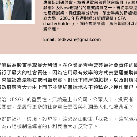
理解做為股東爭取最大利潤。在企業是否需要兼顧社會責任的
履行了最大的社會責任，因為它用最有效率的方式去營運並聘
，會被認為是極右或罔顧現實、對低下階層的忽視，以及對環
應政府應否大力由上而下並鉅細無遺地去干預私企之運作而已
治（ESG）的重要性，無論是上市公司、公眾人士、投資者
個關鍵，是履行更多的社會責任是否與利潤最大化相違背呢？
更好的福利、環境、設施等，這必然由股東「找數」，這就像
作為市場機制倡導者的佛利民會大加反對了。