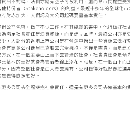
是資訊不對稱，法例亦總有空子可被利用，繼而令市民權益受
份者（Stakeholders）的利益。最近十多年的全球化市
政府財赤加大，人們認為大公司起碼要盡基本責任。
提倡公平包容，做了不少工作。在其總裁的書中，他指做好社
認為滿足社會責任是浪費資源，而是建立品牌，最終公司亦是
較少，大部分的香港上市公司是在營運中撥出一些資源去做好
否會有更多公司像星巴克般去完全擁抱，不僅是盡責，而是建
成方式，在一個主要由上而下去管治的社會，社會責任會是傾
得比基本的更好就會為管治者錦上添花。相反，在一個由下而
部分，因為整個社會是由大眾去擁有，公司做得好就好像拉選
該是做得愈多愈好。
有更多公司去全程擁抱社會責任，還是有更多公司去做基本的