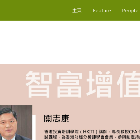
主頁
Feature
People