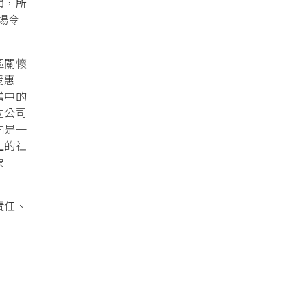
損，所
場令
區關懷
受惠
當中的
立公司
向是一
上的社
票一
責任、