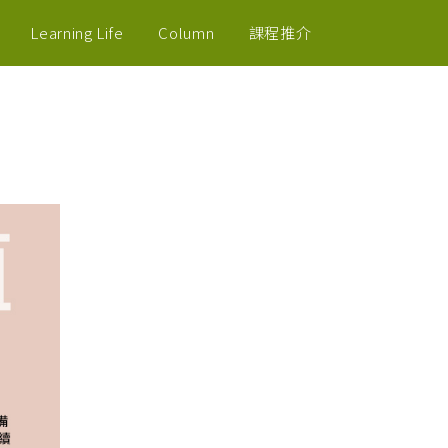
Learning Life
Column
課程推介