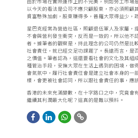
由於市場在實際運作上的不完美，例如勞工市場
以今天的看法是公司不應只顧股東，亦必須照顧其他持
貧富懸殊加劇，股東賺得多，普羅大眾得益少，
星巴克經常為營造社區，照顧退伍軍人及家屬，
不會與營利發生衝突，反而是一致的，所以他不
者。據筆者的觀察是，持此理念的公司仍然是比
社會責任，就已經交足功課罷了。長遠而言，是
之價值。筆者認為，這還要看社會的文化及其組
種管治手段，安撫大眾在生活上遇到的困境，做
會氣氛中，履行社會責任會是建立社會本身的一
樣，會更被社會認同，所以跟社會責任的事，應
香港的未來充滿變數，在十字路口之中，究竟會
繼續其利潤最大化呢？這真的是難以預料。