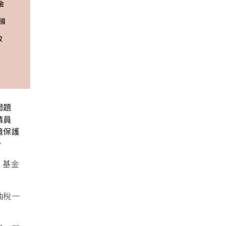
問題
請員
境保護
。
、基金
抽稅一