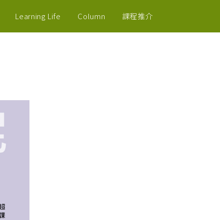
Learning Life
Column
課程推介