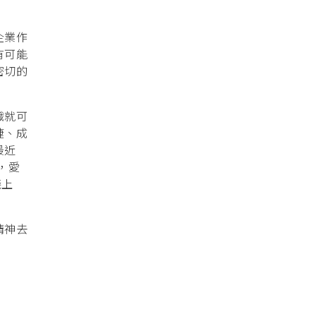
企業作
有可能
密切的
織就可
捷、成
最近
，愛
綫上
精神去