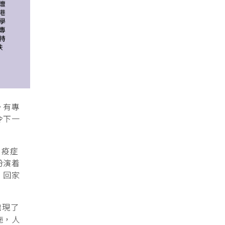
。有專
令下一
 疫症
扮演着
，回家
出現了
施，人