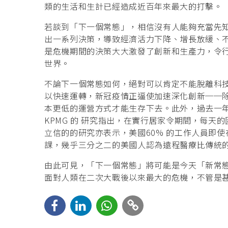
類的生活和生計已經造成近百年來最大的打擊。
若談到「下一個常態」，相信沒有人能夠充當先
出一系列決策，導致經濟活力下降、增長放緩、
是危機期間的決策大大激發了創新和生產力，令
世界。
不論下一個常態如何，絕對可以肯定不能脫離科
以快速運轉，新冠疫情正逼使加速深化創新──
本更低的運營方式才能生存下去。此外，過去一
KPMG 的 研究指出，在實行居家令期間，每天
立信的的研究亦表示，美國60% 的工作人員即使
課，幾乎三分之二的美國人認為遠程醫療比傳統
由此可見，「下一個常態」將可能是今天「新常
面對人類在二次大戰後以來最大的危機，不管是