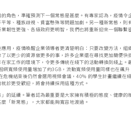
知的角色，準確預測下一個常態是甚麼。有專家認為，疫情令
不平等、種族歧視、貧富懸殊等問題加劇。另一種新常態，則
行業韌性更強、各級政府更明智，我們也將重新迎來一個聯繫
技應用，疫情喚醒企業領導者更清楚明白：只要改變方法，組
除了以更少的資源做更多的事，許多企業還在尋找更加簡便快
年在家工作的環境下，令更多傳統在綫下的活動轉換到綫上。
的固網寬頻使用量增加了約3GB，流動寬頻使用量同樣也在飆升
在危機結束後仍然會選用視頻會議，40% 的學生計畫繼續在
的就診更受歡迎，將會持續採用這種方式。
態」的延續。筆者認為最重要是大家擁有積極的態度、健康的
甚麼「新常態」，大家都能夠寬容地渡過。