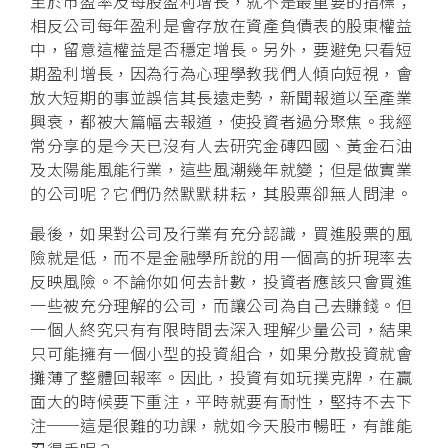
至於市盈率及每股盈利增長，就不是最重要的指標；
相反公司每年盈利是會存放在資產負債表的股東權益
中，留意這權益是否穩定增長。另外，要避免只看短
期盈利增長，因為行為心理學教我們人傾向短視，會
放大短期的事並誤信其長遠走勢，新聞報道以至產業
興衰，都被大篇幅去報道，使投資者過分聚焦。我經
常分享的是今天已沒有人去研究金磚四國、黃金石油
及太陽能風能行業，這些風潮幾年就變；但是做實業
的公司呢？它們仍然默默耕耘，其股票卻無人問津。
最後，如果對公司及行業有充分認識，買進股票的風
險就是低，而不是金融學所說的用一個高的折現率去
反映風險。不論你如何去計數，投資者應該只會買進
一些被充分理解的公司，而讓公司為自己去賺錢。但
一個人終究只有有限時間去深入理解少量公司，結果
只可能擁有一個小型的投資組合，如果分散投資就會
攤薄了整體回報率。因此，投資有如玩撲克牌，在贏
面大的時候要下重注，平時就要有耐性，堅持不去下
注──這是很難的功課，就如今天股市暢旺，有誰能