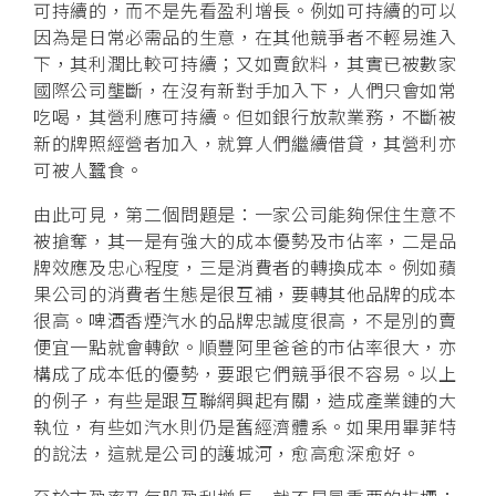
可持續的，而不是先看盈利增長。例如可持續的可以
因為是日常必需品的生意，在其他競爭者不輕易進入
下，其利潤比較可持續；又如賣飲料，其實已被數家
國際公司壟斷，在沒有新對手加入下，人們只會如常
吃喝，其營利應可持續。但如銀行放款業務，不斷被
新的牌照經營者加入，就算人們繼續借貸，其營利亦
可被人蠶食。
由此可見，第二個問題是：一家公司能夠保住生意不
被搶奪，其一是有強大的成本優勢及市佔率，二是品
牌效應及忠心程度，三是消費者的轉換成本。例如蘋
果公司的消費者生態是很互補，要轉其他品牌的成本
很高。啤酒香煙汽水的品牌忠誠度很高，不是別的賣
便宜一點就會轉飲。順豐阿里爸爸的市佔率很大，亦
構成了成本低的優勢，要跟它們競爭很不容易。以上
的例子，有些是跟互聯網興起有關，造成產業鏈的大
執位，有些如汽水則仍是舊經濟體系。如果用畢菲特
的說法，這就是公司的護城河，愈高愈深愈好。