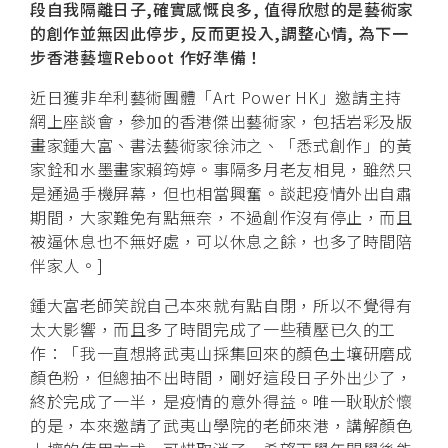
段自我隔離日子,確實感慨良多, 值得欣慰的是藝術家
的創作並無因此停步, 反而更投入,調整心情, 為下一
步香港藝壇Reboot 作好準備！
近日獲非牟利藝術團體「Art Power HK」邀請主持
網上座談會，參加的香港傑出藝術家，包括岩彩及版
畫家鍾大富、書法藝術家徐沛之、「悉式創作」的黃
家銓和水墨畫家賴筠婷。事隔多月老友相見，雖然只
是通過手機屏幕，但也相當興奮。談起疫情外出自肅
期間，大家難免有點無奈，不過創作沒有停止，而且
被逼休息也不無好處，可以休息之餘，也多了時間陪
伴家人。]
鍾大富老師笑說自己本來就有點自閉，所以不覺得有
太大影響，而且多了時間完成了一些積壓已久的工
作：「我一直想將武夷山採集回來的顏色土壤研磨成
顏色粉，但總抽不出時間，剛好這段日子外出少了，
終於完成了一半，是疫情的意外得益。唯一耿耿於懷
的是，本來邀請了武夷山學院的老師來港，講解顏色