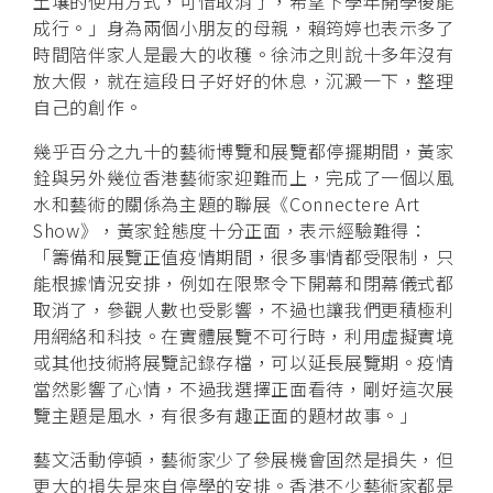
土壤的使用方式，可惜取消了，希望下學年開學後能
成行。」身為兩個小朋友的母親，賴筠婷也表示多了
時間陪伴家人是最大的收穫。徐沛之則說十多年沒有
放大假，就在這段日子好好的休息，沉澱一下，整理
自己的創作。
幾乎百分之九十的藝術博覽和展覽都停擺期間，黃家
銓與另外幾位香港藝術家迎難而上，完成了一個以風
水和藝術的關係為主題的聯展《Connectere Art
Show》，黃家銓態度十分正面，表示經驗難得：
「籌備和展覽正值疫情期間，很多事情都受限制，只
能根據情況安排，例如在限聚令下開幕和閉幕儀式都
取消了，參觀人數也受影響，不過也讓我們更積極利
用網絡和科技。在實體展覽不可行時，利用虛擬實境
或其他技術將展覽記錄存檔，可以延長展覽期。疫情
當然影響了心情，不過我選擇正面看待，剛好這次展
覽主題是風水，有很多有趣正面的題材故事。」
藝文活動停頓，藝術家少了參展機會固然是損失，但
更大的損失是來自停學的安排。香港不少藝術家都是