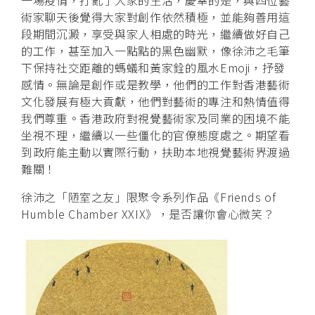
術家聊天後覺得大家對創作依然積極，並能夠善用這
段期間沉澱，享受與家人相處的時光，繼續做好自己
的工作，甚至加入一點點的黑色幽默，像徐沛之毛筆
下保持社交距離的螞蟻和黃家銓的風水Emoji，抒發
感情。無論是創作或是教學，他們的工作對香港藝術
文化發展有極大貢獻，他們對藝術的專注和熱情值得
我們尊重。香港政府對視覺藝術家及同業的困境不能
坐視不理，繼續以一些僵化的官僚態度處之。期望看
到政府能主動以實際行動，扶助本地視覺藝術界渡過
難關！
徐沛之「陋室之友」限聚令系列作品《Friends of
Humble Chamber XXIX》，是否讓你會心微笑？