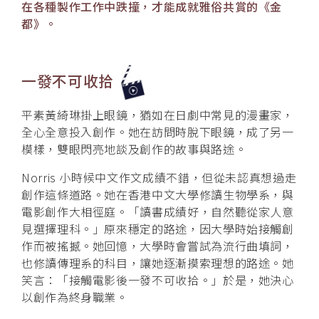
在各種製作工作中跌撞，才能成就雅俗共賞的《金
都》。
一發不可收拾
平素黃綺琳掛上眼鏡，猶如在日劇中常見的漫畫家，
全心全意投入創作。她在訪問時脫下眼鏡，成了另一
模樣，雙眼閃亮地談及創作的故事與路途。
Norris 小時候中文作文成績不錯，但從未認真想過走
創作這條道路。她在香港中文大學修讀生物學系，與
電影創作大相徑庭。「讀書成績好，自然聽從家人意
見選擇理科。」原來穩定的路途，因大學時始接觸創
作而被搖撼。她回憶，大學時會嘗試為流行曲填詞，
也修讀傳理系的科目，讓她逐漸摸索理想的路途。她
笑言：「接觸電影後一發不可收拾。」於是，她決心
以創作為終身職業。