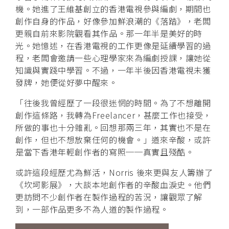
機。她進了王維基創立的香港電視參與編劇，期間也
創作自身的作品，好像參加鮮浪潮的《落踏》，老闆
更親自前來影院觀看其作品。那一年半是美好的時
光。她憶述，在香港電視的工作更像是延續學習的過
程，老闆會邀請一些心理學家來為編劇授課，讓她從
知識與實踐中學習。不過，一年半後因香港電視未獲
發牌，她便從好夢中醒來。
「往後我曾經歷了一段很迷惘的時間。為了不想離開
創作這條路，我轉為Freelancer，甚麼工作也接受，
所做的事也十分雜亂。回想那兩三年，其實也不是在
創作，但也不想放棄任何的機會。」道來辛酸，或許
是當下香港年輕創作者的寫照──真實且殘酷。
或許這段經歷尤為鮮活，Norris 後來更與友人籌辦了
《坎坷影展》，大談本地創作者的辛酸血淚史。他們
更訪問不少創作者在製作過程的苦況，讓觀眾了解
到，一部作品更多不為人道的製作過程。