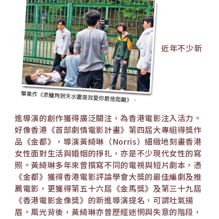
近年不少新
進導演的創作獲得廣泛關注，為香港電影注入活力。
好像香港《首部劇情電影計畫》第四屆大專組得獎作
品《金都》，導演黃綺琳（Norris）細緻地刻畫香港
女性面對生活與婚姻的掙扎，亦是不少現代女性的寫
照。黃綺琳多年來曾撰寫不同的電視與短片劇本，憑
《金都》獲得香港電影評論學會大獎的最佳編劇及推
薦電影，更獲得第五十六屆《金馬獎》及第三十九屆
《香港電影金像獎》的新進導演提名，可謂吐氣揚
眉。風光背後，黃綺琳亦曾歷經迷惘與失意的階段，