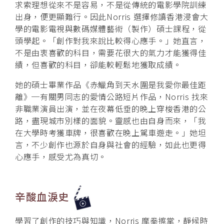
求索理想從來不是容易，不是從傳統的電影學院訓練
出身，便更顯難行。因此Norris 選擇修讀香港浸會大
學的電影電視與數碼媒體藝術（製作）碩士課程，從
頭學起。「創作對我來說比較得心應手。」她直言，
不是由衷喜歡的科目，需要花很大的氣力才能獲得佳
績，但喜歡的科目，卻能較輕鬆地獲取成績。
她的碩士畢業作品《赤鱲角到天水圍是我愛你最佳距
離》─有關男同志的愛情公路短片作品，Norris 找來
非職業演員出演，並在夜幕低垂的晚上穿梭香港的公
路，盡現城市別樣的面貌。靈感也由自身而來，「我
在大學時考獲車牌，很喜歡在晚上駕車遊走。」她坦
言，不少創作也源於自身與社會的經驗，如此也更得
心應手，感受尤為真切。
辛酸血淚史
學習了創作的技巧與知識，Norris 摩拳擦掌，靜候時