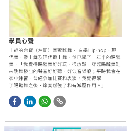
學員心聲
十歲的余寶（左圖）喜歡跳舞， 有學Hip-hop、現
代舞、爵士舞及現代爵士舞，並已學了一年半的踢躂
舞，「我覺得踢躂舞好好玩，很放鬆，穿起踢躂舞鞋
來跳舞發出的聲音好好聽，好似音樂般；平時我會在
家中練習，曾經參加比賽和表演。我覺得學
了踢躂舞之後，節奏感強了和有減壓作用。」