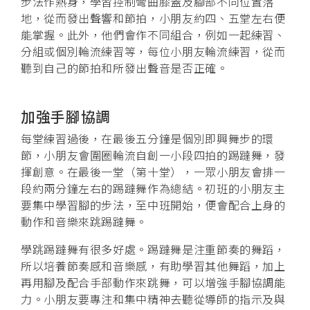
步法作熱身，學習控制彎曲膝蓋及腳部不同位置落
地，從而發出聲響和節拍，小朋友約四、五堂左右便
能掌握。此外，他們會作不同組合，例如一起練習、
分組或個別輪流練習等，每位小朋友輪流練習，從而
聽到自己的節拍和所發出聲音是否正確。
加強手腳協調
每堂練習過後，在最後五分鐘是個別即興舞步的環
節，小朋友會圍圈輪流自創一小段四拍的踢躂舞，發
揮創意。在最後一堂（第十堂），一眾小朋友會排一
段約兩分鐘左右的踢躂舞作為總結。初班的小朋友主
要集中學習腳的步法，至中班開始，便會配合上身的
動作和音樂來跳踢躂舞。
學跳踢躂舞有很多好處。踢躂舞是注重節奏的舞蹈，
所以培養節奏感和音樂感，有助學習其他舞蹈，加上
再用腳及配合手部動作來跳舞，可以增強手腳協調能
力。小朋友要專注和集中精神去聽從導師的指示及與