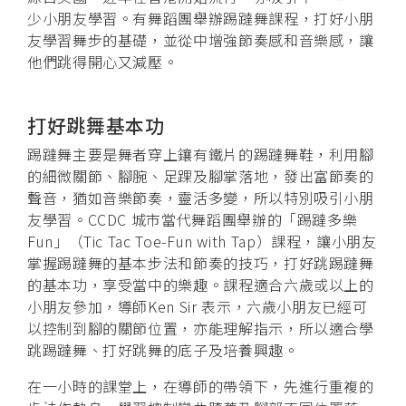
少小朋友學習。有舞蹈團舉辦踢躂舞課程，打好小朋
友學習舞步的基礎，並從中增強節奏感和音樂感，讓
他們跳得開心又減壓。
打好跳舞基本功
踢躂舞主要是舞者穿上鑲有鐵片的踢躂舞鞋，利用腳
的細微關節、腳腕、足踝及腳掌落地，發出富節奏的
聲音，猶如音樂節奏，靈活多變，所以特別吸引小朋
友學習。CCDC 城市當代舞蹈團舉辦的「踢躂多樂
Fun」（Tic Tac Toe-Fun with Tap）課程，讓小朋友
掌握踢躂舞的基本步法和節奏的技巧，打好跳踢躂舞
的基本功，享受當中的樂趣。課程適合六歲或以上的
小朋友參加，導師Ken Sir 表示，六歲小朋友已經可
以控制到腳的關節位置，亦能理解指示，所以適合學
跳踢躂舞、打好跳舞的底子及培養興趣。
在一小時的課堂上，在導師的帶領下，先進行重複的