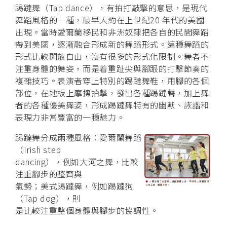
踢躂舞（Tap dance），有拍打敲擊的意思，是現代
舞蹈風格的一種，最早大約在上世紀20 年代的美國
出現。當時愛爾蘭移民和非洲奴隸把各自的民間舞蹈
帶到美國，逐漸融合形成新的舞蹈形式。這種舞蹈的
形式比較開放自由，沒有很多的形式化限制。舞者不
注重身體的舞姿，而是着重趾尖與腳跟的打擊節奏的
複雜技巧。表演者穿上特別的踢躂舞鞋，用腳的各個
部位，在地板上摩擦拍擊，發出各種踢躂聲，加上舞
者的各種優美舞姿，形成踢躂舞特有的幽默、詼諧和
表現力非常豐富的一種魅力。
踢躂舞分成兩種風格：愛爾蘭舞蹈
（Irish step
dancing），例如大河之舞，比較
注重腳步的整齊與
氣勢；美式踢躂舞，例如踢躂狗
（Tap dog），則
是比較注重整個身體與腳步的協調性。