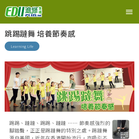
跳踢躂舞 培養節奏感
Learning Life
踢踢、躂躂、踢踢、躂躂 ⋯⋯ 節奏感強烈的
腳踏聲，正正是踢躂舞的特別之處。踢躂舞
源自美國，近年在香港開始流行，亦吸引不