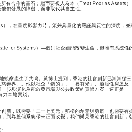
是所有合作的基石；繼而要視人為本（
Treat Poor as Assets
）
礙他們發展的障礙，而非取代其自主性。
rs
），在量度影響力時，須兼具量化的嚴謹與質性的深度，並
ate for Systems
）—個別社企雖能改變生命，但唯有系統性
地觀察產生了共鳴。黃博士提到，香港的社會創新已漸漸循三
及慈善界」。他以社企「鑽的」、「要有光」、過渡性房屋及
何一步步演化為能啟發市場與公共政策的實際方案，這正是
有力本地實踐。
會創新，既需要「二十七美元」那樣的創意與勇氣，也需要有
功，到為整個系統帶來正面改變，我們樂見香港的社會創新，
寫）