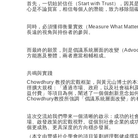
首先，一切始於信任（
Start with Trust
），因其
心是不論貧富，相信每個人的潛能，致力移除阻
同時，必須懂得衡量實效（
Measure What Matte
長遠的視角與持份者的參與。
而最終的願景，則是倡議系統層面的改變（
Advoc
方能惠及整體，兩者應當相輔相成。
共鳴與實踐
Chowdhury
教授的宏觀框架，與黃元山博士的本
徑擴大規模：「通過市場、政府，以及社會福利
益付費」等項目為例，闡述了一個個創新意念如
Chowdhury
教授所強調「倡議系統層面改變」的
這次交流給我們帶來一個清晰的啟示：成功的社
場、啟發政策的宏觀視野。從個別社會企業的成
個更成熟、更具深度的方向穩步發展。
（本文由豐盛社企學會的項目策劃經理鄭健成撰