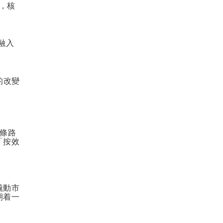
，核
融入
的改變
條路
「按效
撬動市
朝着一