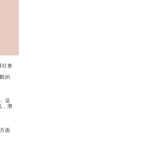
港社會
觀的
」這
氣，潛
方面