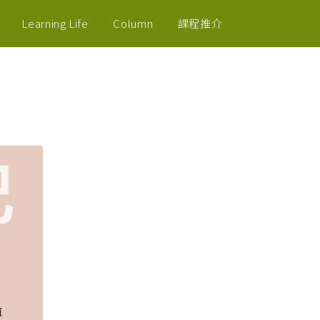
Learning Life
Column
課程推介