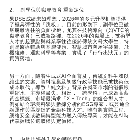
2.
副學位與職專教育
重新定位
果
DSE
成績未如理想，
2026
年的多元升學框架提供
了極具彈性的「跳板」。目前的形勢下，副學位已徹
底脫離過往的負面標籤，尤其在技術導向（如
VTC
的
職專教育）已成新路徑。在
2026
年的職場上，技術型
人才的起薪點與就業率往往優於傳統文科大學生，特
別是醫療輔助與基層健康、智慧城市與屋宇裝備、飛
機維修、運動科學等專業，實現了「行行出狀元」的
實質落地。
另一方面，隨着生成式
AI
全面普及，傳統文科生賴以
維生的文案、資料搜集及初級行政等技能已被技術低
成本取代，導致「純文科」背景在就業市場的溢價嚴
重縮水、主導權盡失。相反，「跨學科」已成為高薪
黃金標籤。市場最渴求「
X + Tech
」的復合型人才，
例如結合環境科學與數據分析的
ESG
專家，或兼通金
融運作與區塊鏈的金融科技人才。唯有將實體工程、
網絡安全或數碼轉型能力融入傳統專業，才能在
AI
時
代掌握職位選取權與定價權。
3.
內地與海外升學的戰略選擇