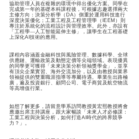
協助管理人員在複雜的環境中得出優化方案。同學在
完成第一年的基礎本科課程後，可根據志趣選擇兩大
主修方向：決策分析學（
DA
）側重於運用科技進行
深度決策優化；工業工程及工程管理學（
IEEM
）則
專注於系統化的流程設計與管理效率。此外，亦設有
「工程學—人工智能延伸主修」，讓學生在工程基礎
上深化
AI
技術的應用。
課程內容涵蓋金融科技與風險管理、數據科學、全球
供應鏈、運輸政策及動態定價等尖端領域。表現優異
的同學更可獲得「未來決策分析領袖獎學金」，並享
有頂尖企業實習、海外交流加分，以及由教授與業界
領袖提供的雙重職涯指導等專屬待遇。畢業生出路極
廣，遍及投資銀行、顧問公司、電子商貿及航空物流
等高增值行業。
如想了解更多，請留意學系訪問教授黃宏熙教授將會
應邀出席主持講座，跟大家暢談「未來人才必修課：
工業工程與決策分析，如何打造
AI
時代的跨界競爭
力？」。