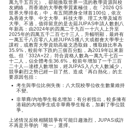
萬九千五百元），卻能換取世界一流的教學資源與校
友網絡，而香港的大學教學質素極佳，在「
2026 QS
世界大學排名」中，有五間躋身全球首
100
位，依次
為香港大學、中文大學、科技大學、理工大學及城市
大學。不過，值得留意的是去屆
JUPAS
申請人數創八
年新高：由
2024
年的四萬二千九百一十六人上升至
2025
年的四萬五千二百七十三人，升幅明顯，最終有
一萬五千八百零八人經
JUPAS
獲八大或都會大學學士
課程，或教育大學資助高級文憑取錄，獲取錄比率為
35.9%
，較前年下跌約三個百分點，為
2019
年以來新
低。但「
332A+22
」符合資格人數為一萬九千七百一
十二人，佔全體考生
36.6%
，較前年增加了一千三百
二十人—達標人數增加，經
JUPAS
入八大人數減少，
競爭劇烈之勢已經一目了然。造成「再白熱化」的主
要原因包括：
考生與學位比例失衡：八大院校學位收生數量維持
不變。
非華裔
/
內地學生報名增加：有分析指出，較多擁有
港籍的內地學生或非華裔學生報名，加劇了學位競
爭。
上述情況反映相關競爭有可能日趨激烈，
JUPAS
或許
不再是升學的「唯一」選擇。