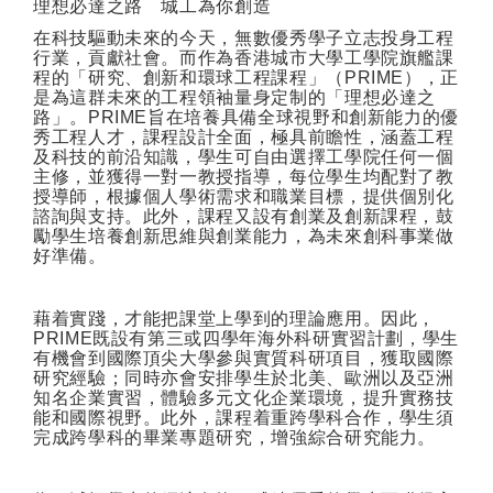
理想必達之路 城工為你創造
在科技驅動未來的今天，無數優秀學子立志投身工程
行業，貢獻社會。而作為香港城市大學工學院旗艦課
程的「研究、創新和環球工程課程」（
PRIME
），正
是為這群未來的工程領袖量身定制的「理想必達之
路」。
PRIME
旨在培養具備全球視野和創新能力的優
秀工程人才，課程設計全面，極具前瞻性，涵蓋工程
及科技的前沿知識，學生可自由選擇工學院任何一個
主修，並獲得一對一教授指導，每位學生均配對了教
授導師，根據個人學術需求和職業目標，提供個別化
諮詢與支持。此外，課程又設有創業及創新課程，鼓
勵學生培養創新思維與創業能力，為未來創科事業做
好準備。
藉着實踐，才能把課堂上學到的理論應用。因此，
PRIME
既設有第三或四學年海外科研實習計劃，學生
有機會到國際頂尖大學參與實質科研項目，獲取國際
研究經驗；同時亦會安排學生於北美、歐洲以及亞洲
知名企業實習，體驗多元文化企業環境，提升實務技
能和國際視野。此外，課程着重跨學科合作，學生須
完成跨學科的畢業專題研究，增強綜合研究能力。