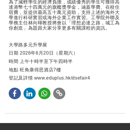
為了減輕學生的經濟負擔，成績優秀的學生可獲得高
達港幣七十四萬元的旗艦獎學金，涵蓋學費、在校住
宿費，並提供最高五十萬元資助，支持上述的海外大
學進行科研實習或海外企業工作實習。工學院外聯及
學務主任林向暉教授將會以「理想必達之路，城工為
你創造」為題跟大家分享更多有關課程的資訊。
大學路多元升學展
日期
2026
年
6
月
20
日（星期六）
時間
上午十時半至下午四時半
地點
旺角康得思酒店
7
樓
登記及詳情
www.eduplus.hk/dsefair4