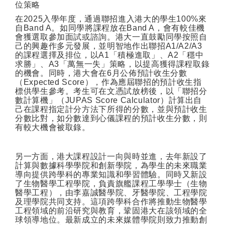
位策略
在
2025
入學年度，通過聯招進入港大的學生
100%
來
自
Band A
。如同學將課程放在
Band A
，會有較佳機
會獲選取參加面試或諮詢。港大一直鼓勵同學按照自
己的興趣作多元發展，並明智地作出聯招
A1/A2/A3
的課程選擇及排位，以
A1
「積極進取」、
A2
「穩中
求勝」、
A3
「萬無一失」策略，以提高獲得課程取錄
的機會。同時，港大會在
6
月公佈預計收生分數
（
Expected Score
），作為應屆聯招的預計收生指
標供學生參考。考生可在文憑試放榜後，以「聯招分
數計算機」（
JUPAS Score Calculator
）計算出自
己在課程指定計分方法下所得的分數，並與預計收生
分數比對，如分數達到心儀課程的預計收生分數，則
有較大機會被取錄。
另一方面，港大課程設計一向與時並進，去年新設了
計算與數據科學學院和創新學院，為學生的未來職業
導向提供跨學科的專業知識和學習體驗。同時又新設
了生物醫學工程學院，負責旗艦課程工學學士（生物
醫學工程），由李嘉誠醫學院、牙醫學院、工程學院
及理學院共同支持。這項跨學科合作將推動生物醫學
工程領域的前沿研究與教育，鞏固港大在該領域的全
球領導地位。最新成立的未來媒體學院則致力推動創