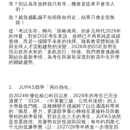
等？別以為等放榜就只有等，機會是從來不會等人
的！
急？越急越亂越不知前路如何走，結果只會走投無
路！
從「考試生存」轉向「策略佈局」的多元時代
2026
年
的仲夏，對於
DSE
考生來說，放榜已不再單純是成績
發佈，而是一場關乎未來的抉擇。隨着教育體制改革
與全球人才流動趨勢的演變，
2026
年的
DSE
形勢呈
現出前所未有的「多軌並行」特徵。我們將會連續兩
期結合最新考情，為考生與家長深度剖析高中生升學
的關鍵趨勢。
1.
JUPAS
競爭「再白熱化」
自
2024
年優化核心科目以來，
2026
年的考生已完全
適應了「
332A
」（中英數三級、公民科達標）的入
大學最低門檻。這種轉變不僅減輕了以往通識科帶來
的「摘星」壓力，更讓競爭重心轉移至選修科目與數
學科的精準發揮。對於志在八大的考生，
JUPAS
依然
是首選路徑。其優勢在於投資與回報：每年約四萬七
千元的低廉學費（註：
2027/28
學年將進一步增至四