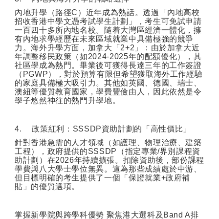
內地升學（路徑
C
）近年成為熱話。透過「內地高校
招收香港中學文憑考試學生計劃」，考生可免試申請
一百四十多所內地名校。隨着大灣區經濟一體化，擁
有內地求學經歷在未來區域就業中具備極強的競爭
力。海外升學方面，加拿大「
2+2
」：由於加拿大近
年調整移民政策（如
2024-2025
年的配額優化），其
社區學成為熱門。畢業後可獲得長達三年的工作簽證
（
PGWP
），對於預算有限但希望獲取海外工作經驗
的家庭具備極大吸引力。其他如英國、德國、瑞士、
澳紐等優質教育國家，學費豐儉由人，因此依然是令
學子悠然神往的熱門升學地。
4.
政策紅利：
SSSDP
資助計劃的「高性價比」
針對香港急需的人才領域（如護理、物理治療、建築
工程），政府提供的
SSSDP
（指定專業
/
界別課程資
助計劃）在
2026
年持續擴張。扣除資助後，部份課程
學費與八大學士學位無異。這為那些成績處於中游、
但目標明確的考生提供了一個「保證就業
+
政府補
貼」的優質選項。
掌握新學院與跨學科優勢
聚焦港大選科及
Band A
排