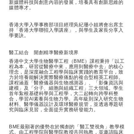
新媒體科技與創意內容的發展，培養具有創新思維的
媒體專才。
香港大學入學事務部項目經理吳紀珊小姐將會出席主
持「香港大學聯招入學講座」，與學生及家長分享入
學要訣。
醫工結合 開創精準醫療新境界
香港中文大學生物醫學工程（
BME
）課程秉持「以工
程為本，研習從醫療中來，應用到醫療中去」的核心
理念，是深度融合工程學與臨床實踐的教育平台，致
力於培養能解決實際醫療痛點的複合型精英工程師。
課程涵蓋「醫療儀器與生物感測器」、「影像資訊與
建模」及「分子、細胞與組織工程」三大領域。學生
首年紮根基礎科學與工程學，大二起轉向跨學科整
合，學習
AI
素養與生物力學。高年級則深入研究生物
材料、醫學儀器設計及環球醫療規管，並透過專題研
究與臨床見習，全面提升實務研發能力。
BME
最顯著的優勢在於獨創的「醫工雙視角」教學模
式。由工程學院與醫學院教授共同執教，並邀請臨床