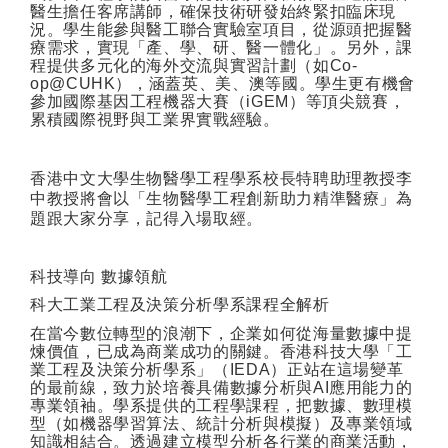
醫生擔任客席講師，確保技術研發始終緊扣臨床現
況。學生能參與醫工聯合實驗室項目，從源頭把握醫
療需求，實現「產、學、研、醫一體化」。另外，課
程提供多元化的海外交流與實習計劃（如
Co-
op@CUHK
），涵蓋英、美、澳等國。學生更有機會
參加國際基因工程機器大賽（
iGEM
）等頂尖競賽，
累積國際視野與工業界實戰經驗。
香港中文大學生物醫學工程學系校長
特聘
助理教授李
中教授將會以「生物醫學工程創新助力精準醫療」為
題跟大家分享，記得入場取經。
科技導向
數據領航
科大工業工程及決策分析學系課程全解析
在當今數位轉型的浪潮下，企業如何從海量數據中提
煉價值，已成為商業成功的關鍵。香港科技大學「工
業工程及決策分析學系」（
IEDA
）正站在這場變革
的最前線，致力於培養具備數據分析與
AI
應用能力的
專業領袖。學系提供的工程學課程，把數據、數理模
型（如機器學習算法、統計分析與模擬）及專業領域
知識相結合。透過建立模型分析各行業的商業活動，