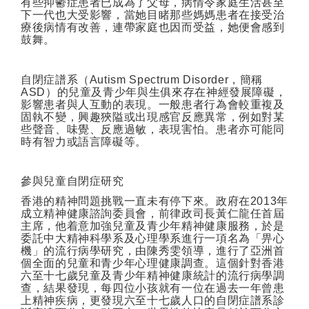
有些抑鬱症患者已成為了父母，病情令家庭生活甚至
下一代也大受影響，當她目睹那些媽媽患者在接受治
療後病情有改善，連帶家庭也因而受益，她便會感到
鼓舞。
自閉症譜系（
Autism Spectrum Disorder
，簡稱
ASD
）的兒童及青少年與生俱來存在神經發展障礙，
影響患者與人互動的表現。一般患者行為會較重複及
固執不變，興趣狹隘或出現感官反應異常，例如對某
些聲音、味覺、反應過敏，表現害怕。患者亦可能同
時有智力或語言障礙等。
參與兒童自閉症研究
香港的精神問題挑戰一直未有停下來。政府在
2013
年
成立精神健康諮詢委員會，前律政司長黃仁龍任首屆
主席，他着意加強兒童及青少年精神健康服務，於是
委託中大精神科學系及心理學系進行一項名為「畀心
機」的流行病學研究，由陳秀雯領導，進行了亞洲首
個全面的兒童和青少年心理健康調查。這個針對香港
六至十七歲兒童及青少年精神健康統計的流行病學調
查，結果發現，每四位小孩就有一位在過去一年曾患
上精神疾病，更發現六至十七歲人口的自閉症譜系診