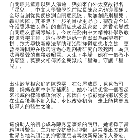
自閉症兒童難以與人溝通，猶如來自外太空故得名
「星兒」。中文大學醫學院前院長陳家亮領導團隊，
全球首創從糞便檢測自閉症風險，助無創識別星兒，
轟動國際，其團隊下一步的目標更野心，望教育全民
守護香港數以萬計的自閉症患者及家庭，將香港變成
自閉症友善國際城巿。今次任務由中大精神科學系教
授陳秀雯主帥，這位學者媽媽一直默默為絕望者打
拼，致力尋找新療法幫助頑治型抑鬱症患者之餘，更
曾長時間蹲在殮房透過心理剖析研究自殺死因，為無
法再發聲的自殺者昭雪。人生下半場，她有一個微小
的願望，冀薪火相傳將全民聚成「星海」守護「星
兒」。
出生於草根家庭的陳秀雯，在公屋成長，爸爸做司
機，媽媽在家車衣幫補家計。她小時候想當一個看起
來很威的律師或政治家，卻因自小照顧她的鄰居婆婆
在生命後期不斷入院，令她改變初衷，走上能夠更直
接幫人的醫生之途。
這份助人的初心成為陳秀雯事業的明燈。她選擇了當
精神科醫生，主力研究抗藥性抑鬱，經常要出差走遍
世界各地為頑治的抑鬱症患者尋找新療法引入香港。