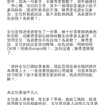
那年，因為一句童言，令陳秀雯覺醒了。當年她擔任
「畀心機」項目的主管，其中一個環節是邀請小孩子
參與錄影，講述對家長的不滿。陳秀雯也讓女兒參
加，女兒對着鏡頭說，最不喜歡媽媽講「為甚麼你不
告訴我？為甚麼？」
女兒是憶述曾經發生了一些事，她十分需要媽媽擁抱
和安慰，但陳秀雯卻以精神科醫生的專業去處理，只
管問女兒「為甚麼你不告訴我？為甚麼？」陳秀雯
說，女兒的說話是當頭棒喝，似告訴她「阿媽你唔
OK
呀！阿媽你
stupid
呀！」說到這裏，陳秀雯哽咽
了。
「當時女兒已開始青春期，我反思我這個在職阿媽作
為專業人士，一直很重視她的心理健康，但原來我的
技巧咁差？孩子最需要安慰的時候，我居然問佢點
解？」
為女兒要做平凡人
女兒進入青春期，母女多了爭拗。她放工晚歸，錯過
與早睡女兒的相處時刻，
女兒曾與家人說很久沒見媽