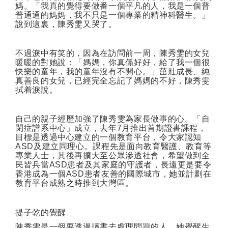
媽。「我真的覺得要做番一個平凡的人，我是一個普
普通通的媽媽，我不只是一個專業的精神科醫生。」
說到這裏，陳秀雯又哭了。
不過淚中有笑的，因為在訪問前一周，陳秀雯的女兒
暖暖的對她說：「媽媽，你真係好好，給了我一個很
快樂的童年，我的童年沒有不開心。」茁壯成長、純
真善良的女兒，已經完全忘記了媽媽的不好，陳秀雯
拭着淚說。
自己的親子經歷加強了陳秀雯為家長做事的心。「自
閉症譜系中心」成立，去年
7
月推出首期證書課程，
目標是透過中心建立的一個教育平台，令大家認知
ASD
及建立同理心。課程先是面向教育醫護、教育等
專業人士，其後再擴大至公眾滲透社會，希望做到全
民皆兵當
ASD
患者及其家庭的守護者，長遠更是要令
香港成為一個
ASD
患者友善的國際城市，她並計劃在
教育平台成熟之時推到大灣區。
提子乾的覺醒
陳秀雯是一個要透過讀書去處理問題的人，她覺醒生