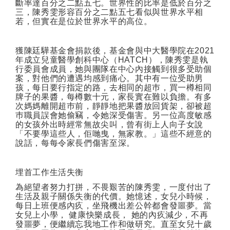
斷率達百分之二點五七。世界性的比率是低於百分之
三，陳秀雯形容百分之二點五七看似與世界水平相
若，但實在是位於世界水平的高位。
獲陳廷驊基金會捐款後，基金會與中大醫學院在
2021
年成立兒童醫學創科中心（
HATCH
），陳秀雯是執
行委員會成員，她與團隊在中心內接觸到很多受助個
案，對他們的遭遇均感到痛心。其中有一位受助男
孩，每日要行指定的路，去相同的超巿，買一樽相同
牌子的果醬，每樽數十元，家長實在難以負擔。有多
次媽媽離開超巿前，靜靜地把果醬放回貨架，卻被超
巿職員誤會她偷竊，令她深受傷害。另一位高度敏感
的女孩外出時經常無故尖叫，曾有街上人向子女說
「不要學這些人，佢哋曳，無家教。」這些不經意的
說話，每每令家長們傷害至深。
埋首工作生活失衡
為絕望者努力打拼，不畏艱苦的陳秀雯，一度付出了
生活及親子關係失衡的代價。她憶述，女兒小時候，
每日上班便感內疚，坐飛機出差公幹都會發噩夢。當
女兒上小學，
健康快樂成長，
她的內疚減少，不再
發噩夢，便繼續忘我地工作和做研究。直至女兒十歲