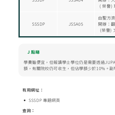
( 榮譽)
由聖方
SSSDP
JSSA05
開辦：
(榮譽)
J 點睇
學費雖便宜，但報讀學士學位仍是需要透過JUPA
額，有關院校仍可收生，但佔學額少於10%。副
有用網址：
SSSDP 專題網頁
查詢：