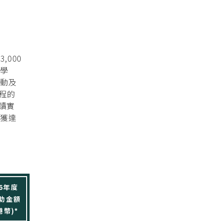
,000
助學
運動及
程的
入讀實
可獲達
26年度
助金額
幣)*