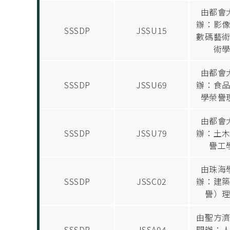
由都會
辦：影
SSSDP
JSSU15
數碼藝
術
由都會
SSSDP
JSSU69
辦：食
學榮譽
由都會
SSSDP
JSSU79
辦：土
譽工
由珠海
SSSDP
JSSC02
辦：建
譽）
由聖方
SSSDP
JSSA04
開辦：