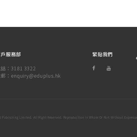
客戶服務部
緊貼我們
電話：
3181 3322
電郵：
enquiry@eduplus.hk
 Publishing Limited. All Right Reserved. Reproduction in Whole Or Part Without Expresse