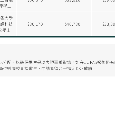
 理學士
濟各大學
翻譯科技
$80,170
$46,780
$33,3
 文學士
S分配，以確保學生是以表現而獲取錄。如在JUPAS過後仍有
學位則院校直接收生，申請者須合乎指定DSE成績。