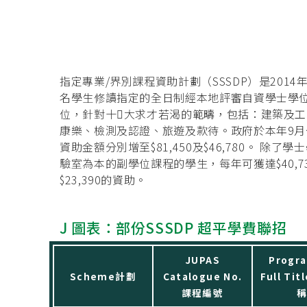
指定專業/界別課程資助計劃（SSSDP）是2014
名學生修讀指定的全日制經本地評審自資學士學位課程
位，針對十大求才若渴的範疇，包括：建築及
康樂、檢測及認證、旅遊及款待。政府於本年9月公
資助金額分別增至$81,450及$46,780。 除
驗室為本的副學位課程的學生，每年可獲達$40,
$23,390的資助。
J 圖表：部份SSSDP 超平學費聯招
JUPAS
Progr
Scheme計劃
Catalogue No.
Full Ti
課程編號