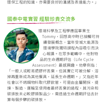
環保工程的知識，亦需要良好的溝通及表達能力。」
國泰中電實習 經驗珍貴交流多
環境科學及工程學應屆畢業生
Tommy，回想高中時已接觸可持
續發展概念，當年受城大能源及
環境學院獨特課程內容吸引而決
心報讀。在眾多範疇中，他對物
品的生命週期評估（Life Cycle
Assessment）最感興趣。他舉例指：
「一般人或輕易把膠杯丟棄，但其實它可被分解、溶
掉再重新成為其他餐具，延長生命週期。」又指近年
社會以不銹鋼物料取代膠飲管，可是由金屬開採、提
煉、製造、運輸至使用者最終丟棄的過程，其污染和
碳排放未必較膠類製品少，需透過生命週期評估去計
算每個步驟的碳排放。