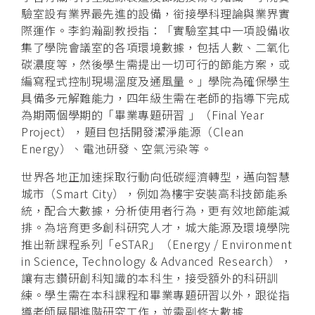
驗室設有業界最先進的設備，銜接學科理論與業界實
際運作。李鈞瀚副教授指：「實驗室其中一項設備收
集了學院會議室的各項環境數據，包括人數、二氧化
碳濃度等，然後學生需提出一切可行的節能方案，或
編寫程式控制現場溫度及通風量。」學院為確保學生
具備多元解難能力，四年級生需在老師的指導下完成
為期兩個學期的「畢業專題研習 」（Final Year
Project），題目包括開發潔淨能源（Clean
Energy）、電池研發、空氣污染等。
世界各地正加速採取行動向低碳經濟轉型，邁向智慧
城市（Smart City），例如為樓宇安裝高科技節能系
統，配合大數據，分析使用者行為，更有效地節能減
排。為培育更多創科研究人才，城大能源及環境學院
推出新課程系列「eSTAR」（Energy / Environment
in Science, Technology & Advanced Research），
讓有志鑽研創科知識的本科生，接受額外的科研訓
練。學生需在本科課程和畢業專題研習以外，跟從指
導老師展開進階研究工作，並需副修大數據