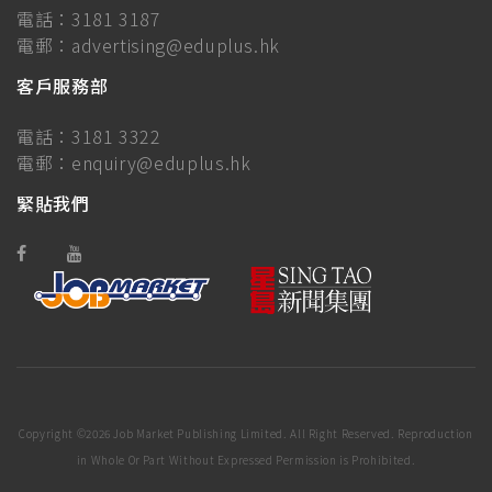
電話：
3181 3187
電郵：
advertising@eduplus.hk
客戶服務部
電話：
3181 3322
電郵：
enquiry@eduplus.hk
緊貼我們
Copyright ©
2026 Job Market Publishing Limited. All Right Reserved. Reproduction
in Whole Or Part Without Expressed Permission is Prohibited.