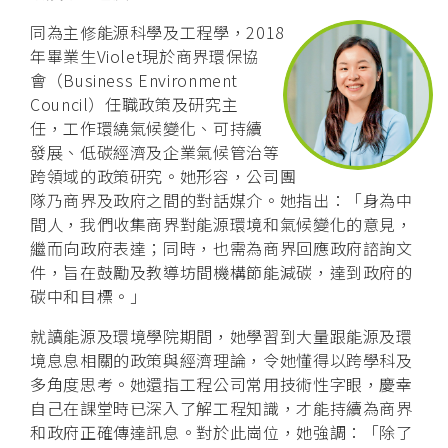
同為主修能源科學及工程學，2018
年畢業生Violet現於商界環保協
會（Business Environment
Council）任職政策及研究主
任，工作環繞氣候變化、可持續
發展、低碳經濟及企業氣候管治等
跨領域的政策研究。她形容，公司團
隊乃商界及政府之間的對話媒介。她指出：「身為中
間人，我們收集商界對能源環境和氣候變化的意見，
繼而向政府表達；同時，也需為商界回應政府諮詢文
件，旨在鼓勵及教導坊間機構節能減碳，達到政府的
碳中和目標。」
就讀能源及環境學院期間，她學習到大量跟能源及環
境息息相關的政策與經濟理論，令她懂得以跨學科及
多角度思考。她還指工程公司常用技術性字眼，慶幸
自己在課堂時已深入了解工程知識，才能持續為商界
和政府正確傳達訊息。對於此崗位，她強調：「除了