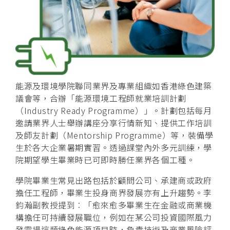
能源及環境學院聯同業界及專業組織如香港綠色建築
議會等，合辦「能源環境工程師就業培訓計劃
（Industry Ready Programme）」。計劃包括每月
邀請業界人士舉辦講座分享行情新知、提供工作培訓
及師友計劃（Mentorship Programme）等，裝備學
生於各大企業暑期實習。透過課堂內外多元訓練，學
院期望學生畢業時已可即時勝任業界各個工種。
學院畢業生常見出路包括於顧問公司、承建商或政府
擔任工程師，畢業生投身商界發展亦有上升趨勢。李
鈞瀚副教授提到︰「愈來愈多畢業生在金融或商業機
構擔任可持續發展職位，例如在某公司投資國際風力
發電場這類綠色能源項目時，負責技術及商業風險評