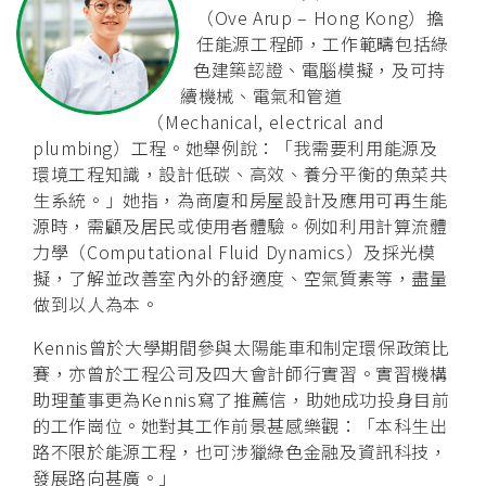
（Ove Arup – Hong Kong）擔
任能源工程師，工作範疇包括綠
色建築認證、電腦模擬，及可持
續機械、電氣和管道
（Mechanical, electrical and
plumbing）工程。她舉例說：「我需要利用能源及
環境工程知識，設計低碳、高效、養分平衡的魚菜共
生系統。」她指，為商廈和房屋設計及應用可再生能
源時，需顧及居民或使用者體驗。例如利用計算流體
力學（Computational Fluid Dynamics）及採光模
擬，了解並改善室內外的舒適度、空氣質素等，盡量
做到以人為本。
Kennis曾於大學期間參與太陽能車和制定環保政策比
賽，亦曾於工程公司及四大會計師行實習。實習機構
助理董事更為Kennis寫了推薦信，助她成功投身目前
的工作崗位。她對其工作前景甚感樂觀：「本科生出
路不限於能源工程，也可涉獵綠色金融及資訊科技，
發展路向甚廣。」