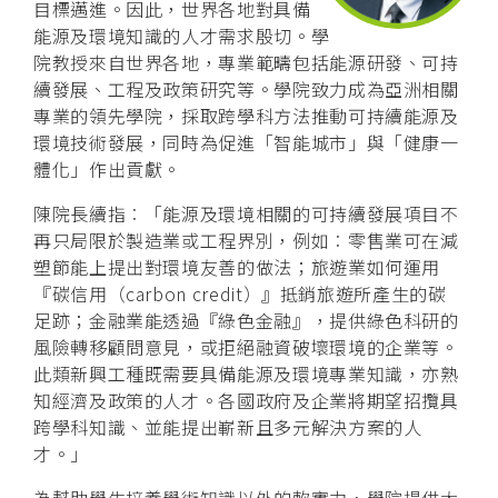
目標邁進。因此，世界各地對具備
能源及環境知識的人才需求殷切。學
院教授來自世界各地，專業範疇包括能源研發、可持
續發展、工程及政策研究等。學院致力成為亞洲相關
專業的領先學院，採取跨學科方法推動可持續能源及
環境技術發展，同時為促進「智能城市」與「健康一
體化」作出貢獻。
陳院長續指︰「能源及環境相關的可持續發展項目不
再只局限於製造業或工程界別，例如︰零售業可在減
塑節能上提出對環境友善的做法；旅遊業如何運用
『碳信用（carbon credit）』抵銷旅遊所產生的碳
足跡；金融業能透過『綠色金融』，提供綠色科研的
風險轉移顧問意見，或拒絕融資破壞環境的企業等。
此類新興工種既需要具備能源及環境專業知識，亦熟
知經濟及政策的人才。各國政府及企業將期望招攬具
跨學科知識、並能提出嶄新且多元解決方案的人
才。」