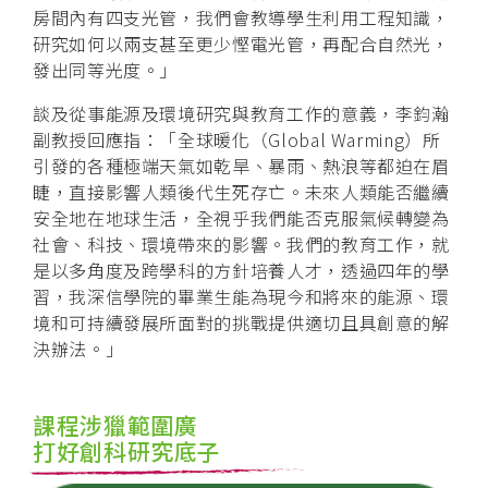
房間內有四支光管，我們會教導學生利用工程知識，
研究如何以兩支甚至更少慳電光管，再配合自然光，
發出同等光度。」
談及從事能源及環境研究與教育工作的意義，李鈞瀚
副教授回應指：「全球暖化（Global Warming）所
引發的各種極端天氣如乾旱、暴雨、熱浪等都迫在眉
睫，直接影響人類後代生死存亡。未來人類能否繼續
安全地在地球生活，全視乎我們能否克服氣候轉變為
社會、科技、環境帶來的影響。我們的教育工作，就
是以多角度及跨學科的方針培養人才，透過四年的學
習，我深信學院的畢業生能為現今和將來的能源、環
境和可持續發展所面對的挑戰提供適切且具創意的解
決辦法。」
課程涉獵範圍廣
打好創科研究底子