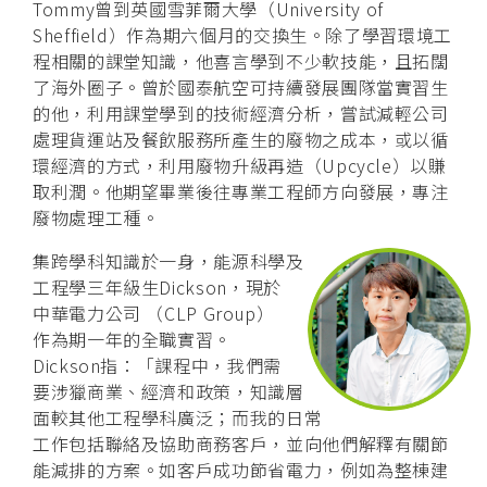
Tommy曾到英國雪菲爾大學（University of
Sheffield）作為期六個月的交換生。除了學習環境工
程相關的課堂知識，他喜言學到不少軟技能，且拓闊
了海外圈子。曾於國泰航空可持續發展團隊當實習生
的他，利用課堂學到的技術經濟分析，嘗試減輕公司
處理貨運站及餐飲服務所產生的廢物之成本，或以循
環經濟的方式，利用廢物升級再造（Upcycle）以賺
取利潤。他期望畢業後往專業工程師方向發展，專注
廢物處理工種。
集跨學科知識於一身，能源科學及
工程學三年級生Dickson，現於
中華電力公司 （CLP Group）
作為期一年的全職實習。
Dickson指：「課程中，我們需
要涉獵商業、經濟和政策，知識層
面較其他工程學科廣泛；而我的日常
工作包括聯絡及協助商務客戶，並向他們解釋有關節
能減排的方案。如客戶成功節省電力，例如為整棟建