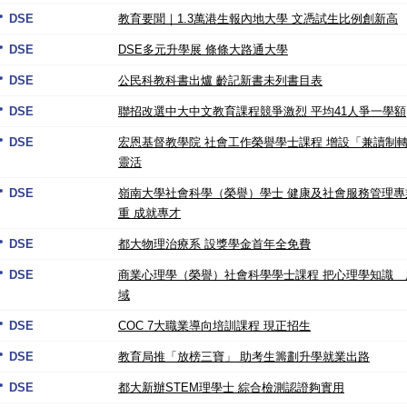
DSE
教育要聞｜1.3萬港生報內地大學 文憑試生比例創新高
DSE
DSE多元升學展 條條大路通大學
DSE
公民科教科書出爐 齡記新書未列書目表
DSE
聯招改選中大中文教育課程競爭激烈 平均41人爭一學額
DSE
宏恩基督教學院 社會工作榮譽學士課程 增設「兼讀制
靈活
DSE
嶺南大學社會科學（榮譽）學士 健康及社會服務管理專
重 成就專才
DSE
都大物理治療系 設獎學金首年全免費
DSE
商業心理學（榮譽）社會科學學士課程 把心理學知識 
域
DSE
COC 7大職業導向培訓課程 現正招生
DSE
教育局推「放榜三寶」 助考生籌劃升學就業出路
DSE
都大新辦STEM理學士 綜合檢測認證夠實用