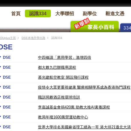
首頁
認識334
大學聯招
副學位
毅進文憑
EDUplus主頁
DSE本地升學出路
認識334
DSE
DSE
中四修讀「應用學習」激增四倍
DSE
都大夥九巴辦職導課程
DSE
慕光建航空教室 開設飛行課程
DSE
疫情令大眾更重視健康 醫療相關學系成為香港熱門課程
DSE
職訓局夥酒店推環球培訓
DSE
李嘉誠基金會捐420萬 助教大推AI素養課程
DSE
教局年撥1600萬營運幼教中心
DSE
世界大學排名美國麻省理工續為一哥 港大排21遜北大清