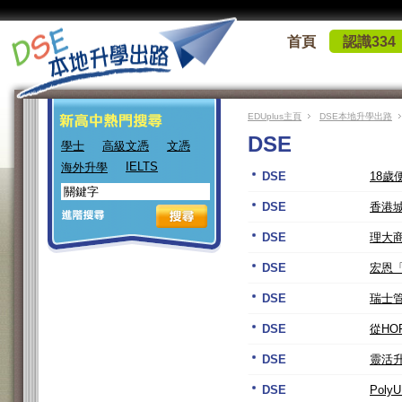
首頁
認識334
EDUplus主頁
DSE本地升學出路
DSE
學士
高級文憑
文憑
IELTS
海外升學
DSE
18
DSE
香港城
DSE
理大
DSE
宏恩
DSE
瑞士管
DSE
從HO
DSE
靈活
DSE
Poly