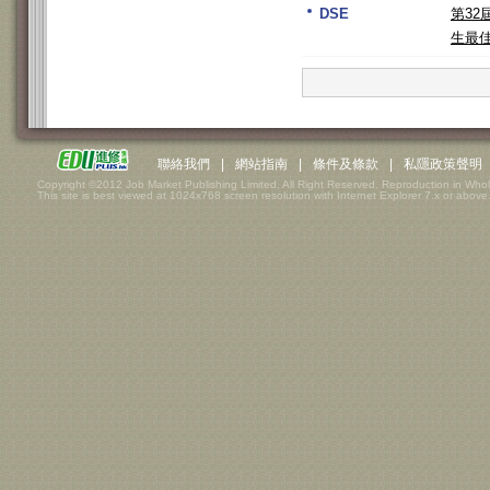
DSE
第3
生最
聯絡我們
|
網站指南
|
條件及條款
|
私隱政策聲明
Copyright ©2012 Job Market Publishing Limited. All Right Reserved. Reproduction in Whol
This site is best viewed at 1024x768 screen resolution with Internet Explorer 7.x or above