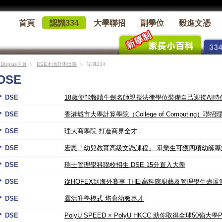
首頁
認識334
大學聯招
副學位
毅進文憑
EDUplus主頁
DSE本地升學出路
認識334
DSE
DSE
18歲便能報讀牛劍名師親授法律學位裝備自己迎接AI時
DSE
香港城市大學計算學院（College of Computing）聯
DSE
理大商學院 打造商界全才
DSE
宏恩「幼兒教育高級文憑課程」 畢業生可獲四項幼師專
DSE
瑞士管理學科聯校招生 DSE 15分直入大學
DSE
從HOFEX到海外賽事 THEi高科院廚藝及管理學生盡
DSE
靈活升學模式 培育幼教專才
DSE
PolyU SPEED × PolyU HKCC 助你取得全球50強大學