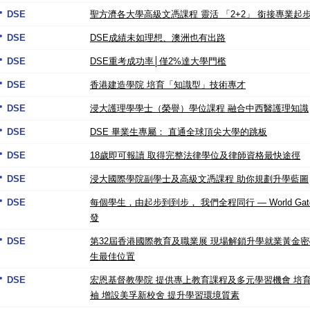
DSE
聖方濟各大學高級文憑課程 靈活 「2+2」 銜接專業起
DSE
DSE成績未如理想、澳洲也有出路
DSE
DSE重考成功率│僅2%達大學門檻
DSE
香港建造學院 培育「知識型」技術專才
DSE
浸大護理學學士（榮譽）學位課程 融合中西醫護理知識
DSE
DSE 畢業生專屬： 直通全球頂尖大學的跳板
DSE
18歲即可報讀 取得完整法律學位及律師資格最快途徑
DSE
浸大國際學院副學士及高級文憑課程 助你規劃升學藍圖
DSE
每個學生，由起步到到步， 我們全程同行 — World Gat
發
DSE
第32屆香港國際教育及職業展 現場解鎖升學就業黃金密
生最佳位置
DSE
宏恩基督教學院 提供專上教育課程及多元學習機會 培
袖 增設美孚新校舍 提升學習環境質素