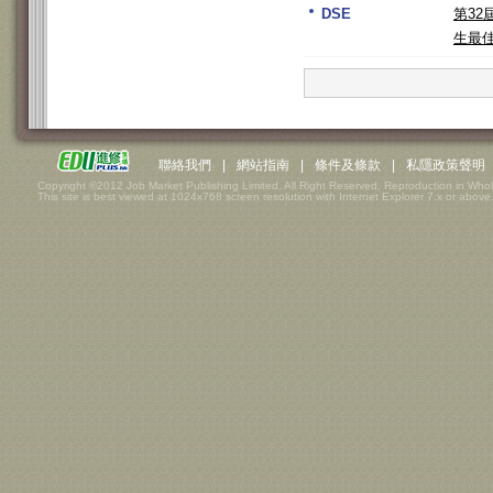
DSE
第3
生最
聯絡我們
|
網站指南
|
條件及條款
|
私隱政策聲明
Copyright ©2012 Job Market Publishing Limited. All Right Reserved. Reproduction in Whol
This site is best viewed at 1024x768 screen resolution with Internet Explorer 7.x or above