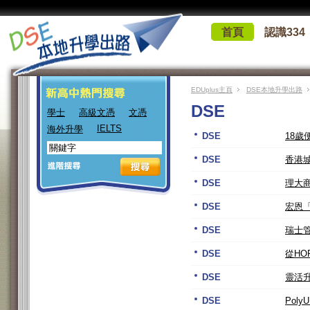
首頁
認識334
EDUplus主頁
DSE本地升學出路
DSE
學士
高級文憑
文憑
IELTS
海外升學
DSE
18
DSE
香港城
DSE
理大
DSE
宏恩
DSE
瑞士管
DSE
從HO
DSE
靈活
DSE
Poly