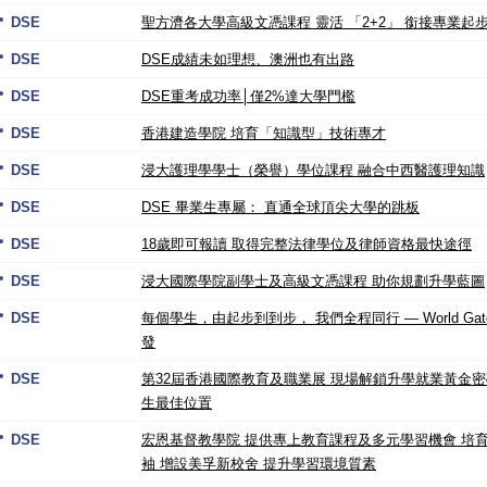
DSE
聖方濟各大學高級文憑課程 靈活 「2+2」 銜接專業起
DSE
DSE成績未如理想、澳洲也有出路
DSE
DSE重考成功率│僅2%達大學門檻
DSE
香港建造學院 培育「知識型」技術專才
DSE
浸大護理學學士（榮譽）學位課程 融合中西醫護理知識
DSE
DSE 畢業生專屬： 直通全球頂尖大學的跳板
DSE
18歲即可報讀 取得完整法律學位及律師資格最快途徑
DSE
浸大國際學院副學士及高級文憑課程 助你規劃升學藍圖
DSE
每個學生，由起步到到步， 我們全程同行 — World Gat
發
DSE
第32屆香港國際教育及職業展 現場解鎖升學就業黃金密
生最佳位置
DSE
宏恩基督教學院 提供專上教育課程及多元學習機會 培
袖 增設美孚新校舍 提升學習環境質素