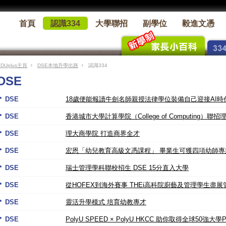
首頁
認識334
大學聯招
副學位
毅進文憑
EDUplus主頁
DSE本地升學出路
認識334
DSE
DSE
18歲便能報讀牛劍名師親授法律學位裝備自己迎接AI時
DSE
香港城市大學計算學院（College of Computing）聯
DSE
理大商學院 打造商界全才
DSE
宏恩「幼兒教育高級文憑課程」 畢業生可獲四項幼師專
DSE
瑞士管理學科聯校招生 DSE 15分直入大學
DSE
從HOFEX到海外賽事 THEi高科院廚藝及管理學生盡
DSE
靈活升學模式 培育幼教專才
DSE
PolyU SPEED × PolyU HKCC 助你取得全球50強大學