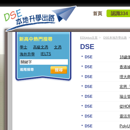
首頁
認識334
EDUplus主頁
DSE本地升學出路
DSE
學士
高級文憑
文憑
IELTS
海外升學
DSE
18
DSE
香港城
DSE
理大
DSE
宏恩
DSE
瑞士管
DSE
從HO
DSE
靈活
DSE
Poly