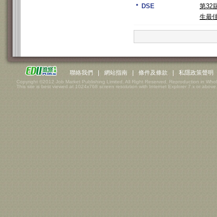
DSE
第3
生最
聯絡我們
|
網站指南
|
條件及條款
|
私隱政策聲明
Copyright ©2012 Job Market Publishing Limited. All Right Reserved. Reproduction in Whol
This site is best viewed at 1024x768 screen resolution with Internet Explorer 7.x or above