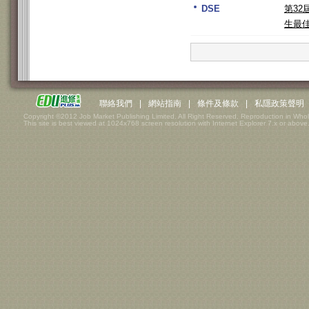
DSE
第3
生最
聯絡我們
|
網站指南
|
條件及條款
|
私隱政策聲明
Copyright ©2012 Job Market Publishing Limited. All Right Reserved. Reproduction in Whol
This site is best viewed at 1024x768 screen resolution with Internet Explorer 7.x or above