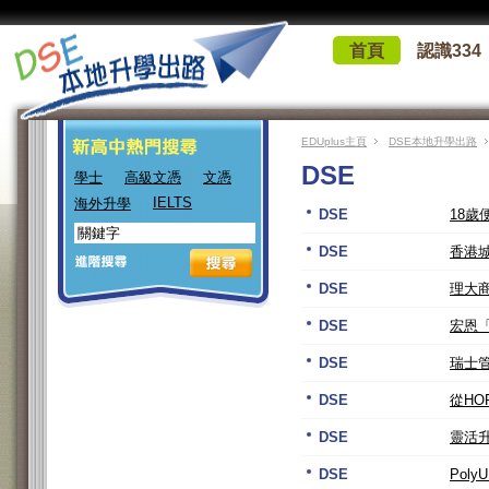
首頁
認識334
EDUplus主頁
DSE本地升學出路
DSE
學士
高級文憑
文憑
IELTS
海外升學
DSE
18
DSE
香港城
DSE
理大
DSE
宏恩
DSE
瑞士管
DSE
從HO
DSE
靈活
DSE
Poly