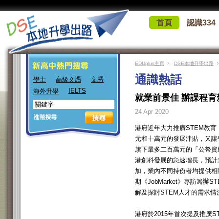
首頁
認識334
EDUplus主頁
DSE本地升學出路
通識熱話
學士
高級文憑
文憑
IELTS
海外升學
就業前景佳 辦課程育
24 Apr 2020
港府近年大力推廣STEM教
元和十萬元的發展津貼，又讓
旗下最多二百萬元的「公帑資
港創科發展的急速增長，預計
加，業內不同持份者均提供相
期《JobMarket》專訪籌
解及探討STEM人才的需求情
港府於2015年首次提及推廣