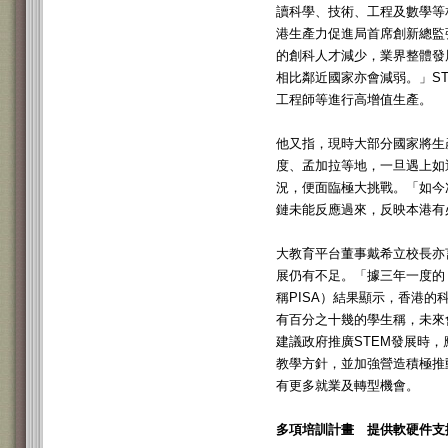
讀科學、技術、工程及數學等
港生產力促進局首席創新總監
的創科人才減少，業界整體發
相比鄰近國家亦會減弱。」S
工程師等進行高增值生產。
他又指，現時大部分國家將生
度、孟加拉等地，一旦遇上如
況，便面臨極大挑戰。「如今
鏈未能反應過來，反映本港有
大教育平台董事戴希立校長亦
展仍有不足。「據三年一度的
稱PISA）結果顯示，香港的
有百分之十幾的學生稱，未來
建議政府推廣STEM發展時
教學方針，並加強營造積極推
有更多就業及轉型機會。
多項培訓計畫 提供軟硬件支