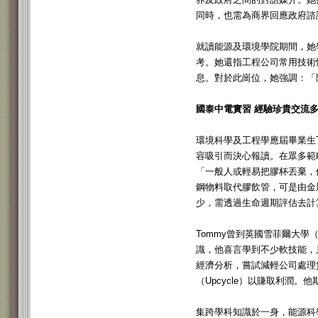
同時，也需為商界回應政府諮
就讀能源及環境學院期間，她
考。她還指工程公司常用技術
息。對於此崗位，她強調：「
國泰中電實習 經驗珍貴交流
環境科學及工程學應屆畢業生
容吸引而決心報讀。在眾多範疇中，
「一般人或輕易把膠杯丟棄，
鋼物料取代膠飲管，可是由金
少，需透過生命週期評估去計
Tommy曾到英國雪菲爾大學（Un
識，他喜言學到不少軟技能，
經濟分析，嘗試減輕公司處理
（Upcycle）以賺取利潤
集跨學科知識於一身，能源科學及