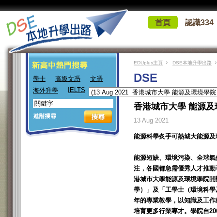
首頁
認識334
EDUplus主頁
DSE本地升學出路
DSE
學士
高級文憑
文憑
IELTS
海外升學
香港城市大學 能源及
13 Aug 2021
能源科學炙手可熱城大能源及
能源短缺、環境污染、全球氣
注，各國都急需優秀人才推動
港城市大學能源及環境學院開
學）」及「工學士（環境科學
年的專業教學，以知識及工作
培育更多行業專才。學院自20