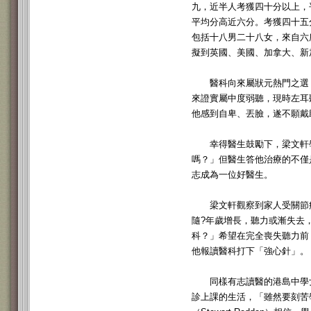
九，近半人考獲四十分以上，
平均分高近六分。考獲四十五
包括十八男二十八女，來自六
擬到英國、美國、加拿大、新
醫科向來屬狀元熱門之選，
來證實屬中度弱聽，現時左耳
他感到自卑、丟臉，遂不願戴
幸得醫生鼓勵下，梁文軒學
嗎？」但醫生答他治療的不僅
志成為一位好醫生。
梁文軒觀察到家人受關節痛
隨?年歲增長，聽力或漸失去
科？」希望在完全喪失聽力前
他報讀醫科打下「強心針」。
同樣有志讀醫的港島中學女
診上課的生活，「雖然要刻苦