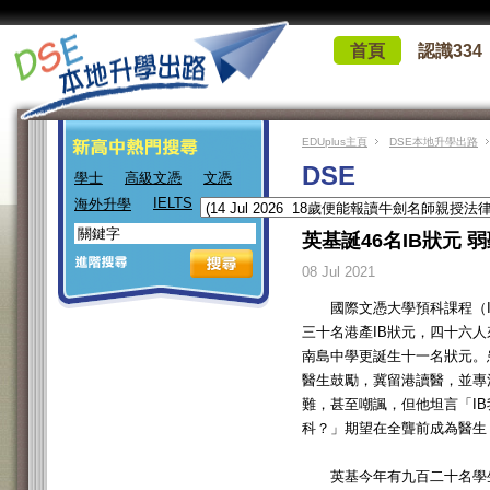
首頁
認識334
EDUplus主頁
DSE本地升學出路
DSE
學士
高級文憑
文憑
IELTS
海外升學
英基誕46名IB狀元
08 Jul 2021
國際文憑大學預科課程（IB
三十名港產IB狀元，四十六
南島中學更誕生十一名狀元。
醫生鼓勵，冀留港讀醫，並專
難，甚至嘲諷，但他坦言「I
科？」期望在全聾前成為醫生
英基今年有九百二十名學生