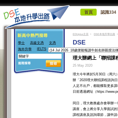
首頁
認識334
EDUplus主頁
DSE本地升學出路
DSE
學士
高級文憑
文憑
IELTS
海外升學
理大辦網上「聯招課程
25 May 2020
理大今年將於5月30日（周六
辦「2020理大聯招課程諮詢
人足不出戶，都能獲取更多課
日前透過網址（https://www.po
同日，理大教務處亦會舉辦一
講座，會上將分享入學面試的
課程講座及諮詢環節，讓申請