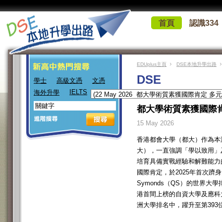
首頁
認識334
EDUplus主頁
DSE本地升學出路
DSE
學士
高級文憑
文憑
IELTS
海外升學
都大學術質素獲國際肯
15 May 2026
香港都會大學（都大）作為本
大），一直強調「學以致用」
培育具備實戰經驗和解難能力
國際肯定，於2025年首次躋身國際
Symonds（QS）的世界大學
港首間上榜的自資大學及應科
洲大學排名中，躍升至第393