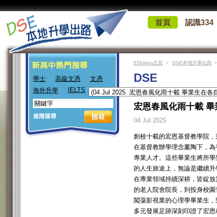
首頁
認識334
EDUplus主頁
DSE本地升學出路
DSE
學士
高級文憑
文憑
IELTS
海外升學
宏恩春風化雨十載 畢
04 Jul 2025
創校十載的宏恩基督教學院，
在基督教辦學理念薰陶下，為
專業人才。這些畢業生將所學
的人生旅途上，無論是繼續升
在專業領域持續深耕，皆綻放
的老人院舍院長，到投身校園
闖蕩影視業的心理學畢業生，
多元發展足跡深刻印證了宏恩