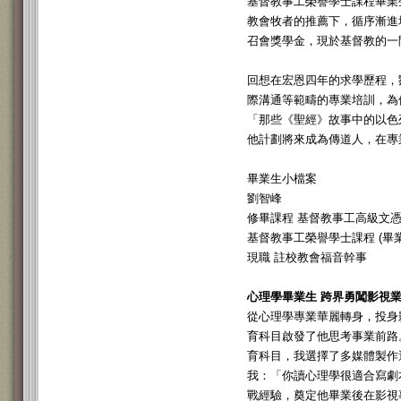
基督教事工榮譽學士課程畢業
教會牧者的推薦下，循序漸進
召會獎學金，現於基督教的一
回想在宏恩四年的求學歷程，
際溝通等範疇的專業培訓，為
「那些《聖經》故事中的以色
他計劃將來成為傳道人，在專
畢業生小檔案
劉智峰
修畢課程 基督教事工高級文憑課程
基督教事工榮譽學士課程 (畢業年
現職 註校教會福音幹事
心理學畢業生 跨界勇闖影視
從心理學專業華麗轉身，投身
育科目啟發了他思考事業前路
育科目，我選擇了多媒體製作
我：「你讀心理學很適合寫劇
戰經驗，奠定他畢業後在影視