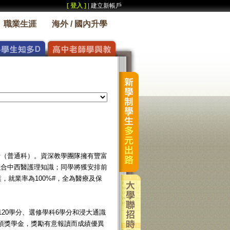
[ 登入 ]
|
建立新帳戶
職業生涯
海外 / 國內升學
士（普通科）。資深教學團隊擁有豐富
融合中西醫護理知識；同學將獲安排前
，就業率為100%#，全為醫療及保
20學分、選修學科6學分和浸大通識
多項獎學金，獎勵有意報讀而成績優異