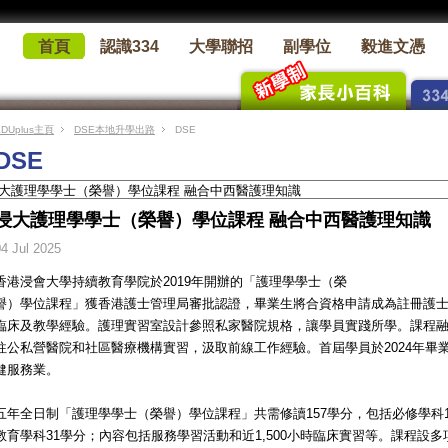
首頁
認識334
大學聯招
副學位
毅進文憑
EDUplus主頁
DSE本地升學出路
DSE
DSE
浸大護理學學士（榮譽）學位課程 融合中西醫護理知識
04 Jul 2025
香港浸會大學持續教育學院於2019年開辦的「護理學學士（榮
譽）學位課程」獲香港護士管理局審批認證，畢業生將合資格申請成為註冊護
臨床及教學經驗。護理實習室設計參照私家醫院規格，讓學員實踐所學。課程
往公私營醫院和社區醫療機構實習，汲取前線工作經驗。首屆學員於2024年畢業
健服務業。
五年全日制「護理學學士（榮譽）學位課程」共需修讀157學分，包括必修學科1
教育學科31學分；內容包括服務學習活動和近1,500小時臨床實習等。課程設