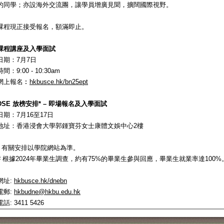
的同學；亦設海外交流團，讓學員增廣見聞，擴闊國際視野。
課程現正接受報名，額滿即止。
課程講座及入學面試
日期：7月7日
時間：9:00 - 10:30am
網上報名︰
hkbusce.hk/bn25ept
DSE 放榜安排* – 即場報名及入學面試
日期：7月16至17日
地址：香港浸會大學郭鍾寶芬女士康體文娛中心2樓
* 有關安排以學院網站為準。
# 根據2024年畢業生調查，約有75%的畢業生參與回應，畢業生就業率達100%
網址:
hkbusce.hk/dnebn
電郵:
hkbudne@hkbu.edu.hk
電話: 3411 5426