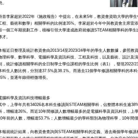
勢。
特首李家超於2022年《施政報告》中提出，在未來5年，教資會資助大學的學生
工程、藝術和數學）相關學科的比例達35%。李家超於今年中與教資會主席雷
新一個三年期規劃工作，積極引領大學達成政府就修讀STEAM相關學科的學
專才。
本報近日整理及統計教資會由2013/14至2023/24學年的學生人數數據，參
物理科學、數學科學、電腦科學及資訊科技、工程及科技，以及藝術、設計及演
別，統計修讀相關學科的全日制學士學位課程的學生比例（表1），發現2022/23學
本科生人數比例，分別達37.5%及38.1%。而過去11個學年修讀相關學科的
35%，並逐年錄得輕微增長。
電腦科學及資訊科技增幅最多
其中，上學年共有34026名本科生修讀與STEAM相關學科，佔整體本科生逾38%
科，增幅達26%。而近10年間修讀人數增幅最多的是電腦科學及資訊科技，上學
10年前的人數，增幅達53.7%；人數增幅最少的學科類別為物理科學，10年間僅
本報就統計結果，向教資會查詢與STEAM相關學科的定義、過去兩個學年修