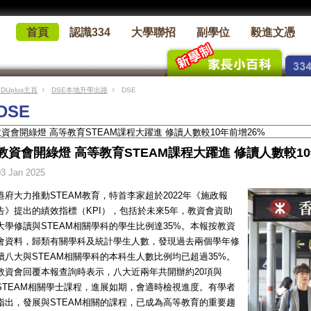
首頁
認識334
大學聯招
副學位
毅進文憑
EDUplus主頁
DSE本地升學出路
DSE
DSE
教資會開綠燈 高等教育STEAM課程大躍進 修讀人數較10
03 Jan 2025
港府大力推動STEAM教育，特首李家超於2022年《施政報
告》提出的績效指標（KPI），包括於未來5年，教資會資助
大學修讀與STEAM相關學科的學生比例達35%。本報按教資
會資料，歸類有關學科及統計學生人數，發現過去兩個學年修
讀八大與STEAM相關學科的本科生人數比例均已超過35%。
教資會回覆本報查詢時表示，八大近兩年共開辦約20項與
STEAM相關學士課程，進展如期，會適時檢視進度。有學者
指出，發展與STEAM相關的課程，已成為高等教育的重要趨