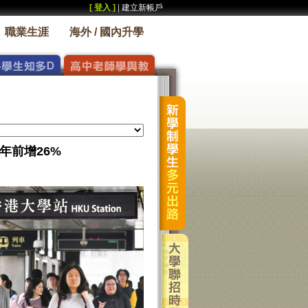
[ 登入 ]
|
建立新帳戶
職業生涯
海外 / 國內升學
年前增26%