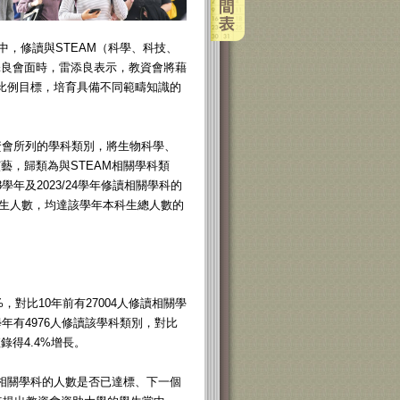
中，修讀與STEAM（科學、科技、
添良會面時，雷添良表示，教資會將藉
生比例目標，培育具備不同範疇知識的
照教資會所列的學科類別，將生物科學、
藝，歸類為與STEAM相關學科類
年及2023/24學年修讀相關學科的
本科生人數，均達該學年本科生總人數的
，對比10年前有27004人修讀相關學
年有4976人修讀該學科類別，對比
錄得4.4%增長。
讀相關學科的人數是否已達標、下一個