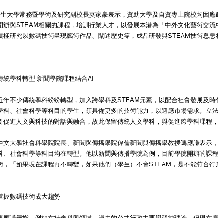
?生大學常務暨學術及研究副校長莫家豪表示，資助大學及自資專上院校均因應
開辦與STEAM相關的課程，培訓行業人才，以發展本港為「中外文化藝術交
積極研究以數碼技術呈現藝術作品、闡述歷史等，成品研發與STEAM技術息息
傳統學科轉型 新聞學院課程結合AI
近年不少傳統學科紛紛轉型，加入跨學科及STEAM元素，以配合社會發展及
學科、社會科學等科目的學生，須具備更多的技術能力，以適應市場需求。立
要促進人文與科技的對話與融合，故此保留傳統人文學科，與促進跨學科課程
中文大學社會科學院院長、新聞與傳播學院偉倫新聞與傳播學教授馮應謙表示
科、社會科學等科目均在轉型。他以新聞與傳播學院為例，目前學院開辦的課程
術，「如果現在課程再不轉變，如果他們（學生）不會STEAM，是不能符合行
掌握數碼技術成大趨勢
馮應謙續指，例如在社會科學領域，過去的公共行政主要學習純理論，但現在