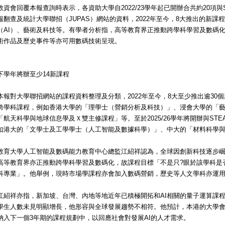
教資會回覆本報查詢時表示，各資助大學自2022/23學年起已開辦合共約20項
報翻查及統計大學聯招（JUPAS）網站的資料，2022年至今，8大推出的新
（AI）、藝術及科技等。有學者分析指，高等教育界正推動跨學科學習及數碼
術作品及歷史事件等亦可用數碼技術呈現。
下學年將辦至少14新課程
本報對大學聯招網站的課程資料整理及分類，2022年至今，8大至少推出逾30個
跨學科課程，例如香港大學的「理學士（營銷分析及科技）」、浸會大學的「
「航天科學與地球信息學及Ｘ雙主修課程」等。至於2025/26學年將開辦與ST
如港大的「文學士及工學學士（人工智能及數據科學）」、中大的「材料科學與
教育大學人工智能及數碼能力教育中心總監江紹祥認為，全球因創新科技逐步
高等教育界亦正推動跨學科學習及數碼化，故課程目標「不是只?眼於該學科是否
科專業」。他舉例，現時市場學課程亦會加入數碼營銷，歷史等人文學科亦運用
江紹祥亦指，新加坡、台灣、內地等地近年已積極開拓和AI相關的量子運算課程
學生人數未見明顯增長，他形容與全球發展趨勢不相符。他預計，本港的大學
納入下一個3年期的課程規劃中，以回應社會對發展AI的人才需求。