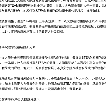
三年期鼓勵八大推出相關課程的措施或策略等；教資會回覆指，自政府在2022
修讀與STEAM相關學科的比例達約35%，自此，各教資會資助大學一直致力為香港
學年起已開辦合共約20項與STEAM相關的資助學士學位新課程，進展如期。
教資會續指，適逢2024年進行三年期規劃工作，八大亦藉此通盤檢視未來3年
合香港未來發展所需。教資會將適時檢視邁向政府提出上述指標的進度，並繼
力以赴，實踐政府就培育人才的政策方針及目標。
醫學院理學院積極推新元素
中文大學社會科學院院長馮應謙接受本報訪問時指出，發展與STEAM相關的
以中大為例，校方積極推動STEAM的發展，多個學院都在其課程中融入大量
工程學院的課程。他又指，配合社會發展，不少文學院及社會科學院的課程也
立法會教育界議員朱國強向本報表示，香港正積極發展「八大中心」，相關人才
命，加上本港正大力發展創科產業，他認為修讀STEAM課程的畢業生就業前景
相關課程，對於應對本港中長期人力資源需求來說，實屬必要。
搶辦跨學科課程 大餅越分越大