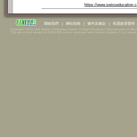
https://www.swisseducation.c
聯絡我們
|
網站指南
|
條件及條款
|
私隱政策聲明
Copyright ©2012 Job Market Publishing Limited. All Right Reserved. Reproduction in Whol
This site is best viewed at 1024x768 screen resolution with Internet Explorer 7.x or above