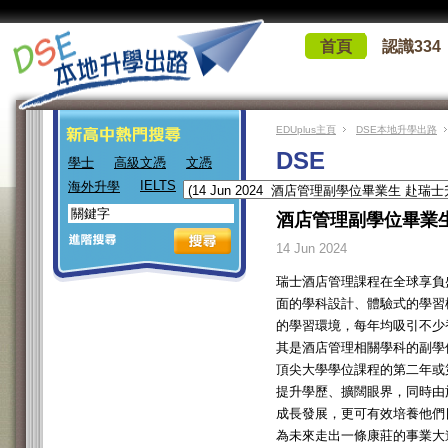
首頁
認識334
EDUplus主頁
DSE本地升學出路
DSE
學士
高級文憑
文憑
IELTS
海外升學
酒店管理副學位畢業
14 Jun 2024
瑞士酒店管理課程在全球享負
面的學科設計、體驗式的學習
的學習環境，每年均吸引不少
其是酒店管理相關學科的副學
頂尖大學學位課程的第二年或
提升學歷、擴闊眼界，同時由
成長發展，更可有效培養他們
為未來走出一條康莊的事業大