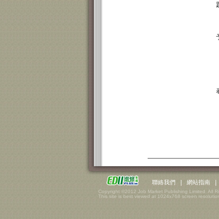
聯絡我們
|
網站指南
|
Copyright ©2012 Job Market Publishing Limited. All R
This site is best viewed at 1024x768 screen resolution