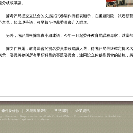
題分歧或爭議。
據考評局提交立法會的文憑試試卷製作流程表顯示，在審題階段，試卷預覽
予意見；如出現爭議，可呈報至仲裁委員會介入跟進。
另外，考評局根據專責小組建議，今年一月起委任教育局課程專家，以當然
據文件披露，教育局會於提名委員階段建議人選，待考評局最終確定提名名
表示，委員將參與所有甲類科目的審題委員會，連同設立仲裁委員會的措施，
條件及條款
|
私隱政策聲明
|
常見問題
|
企業資訊
ight Reserved. Reproduction in Whole Or Part Without Expressed Permission is Prohibited.
 with Internet Explorer 7.x or above.