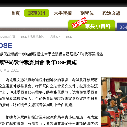
首頁
認識334
大學聯招
副學位
毅進文憑
EDUplus主頁
DSE本地升學出路
認識334
DSE
DSE
考評局設仲裁委員會 明年DSE實施
10 Mar 2021
為處理文憑試擬卷過程未能解決的爭議，考試及評核局將
設立審題仲裁委員會。考評局向立法會提交文件，披露出卷流
程表，仲裁委員會如有需要，將在審題階段，試卷預覽委員會
預覽試卷草稿後介入。至於教育局派課程專家參與審題委員會
的措施，將於明年文憑試考試周期中全面實施。
根據考評局內部檢討及考慮教育局專責小組建議，將成立
審題仲裁委員會，有需要時，會審議並決定任何未能解決的試