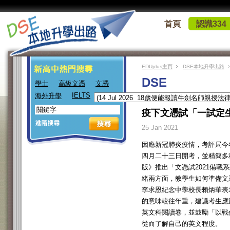
首頁
認識334
EDUplus主頁
DSE本地升學出路
DSE
學士
高級文憑
文憑
IELTS
海外升學
疫下文憑試「一試定
25 Jan 2021
因應新冠肺炎疫情，考評局今
四月二十三日開考，並精簡多
版》推出「文憑試2021備戰
緒兩方面，教學生如何準備文
李求恩紀念中學校長賴炳華表
的意味較往年重，建議考生應
英文科閱讀卷，並鼓勵「以戰代
從而了解自己的英文程度。