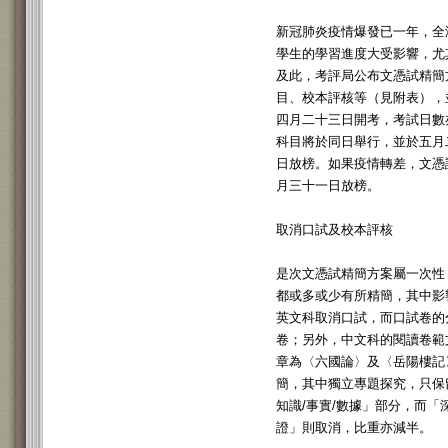
新冠肺炎疫情爆發已一年，全
學生的學習進度大受影響，尤
及此，考評局公布文憑試精簡
目、校本評核等（見附表），
四月二十三日開考，考試日數
科目將於同日舉行，並於五月
日放榜。如果疫情轉差，文憑
月三十一日放榜。
取消口試及校本評核
是次文憑試精簡方案屬一次性
都或多或少有所精簡，其中影
英文科取消口試，而口試卷的
卷；另外，中文科的閱讀卷範
章為〈六國論〉及〈岳陽樓記
簡，其中獨立專題探究，只保
知識/事實/數據」部分，而
證」則取消，比重亦減半。