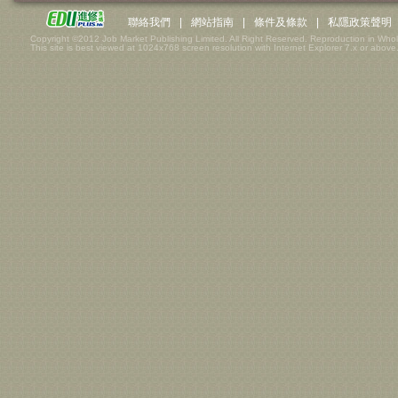
聯絡我們
|
網站指南
|
條件及條款
|
私隱政策聲明
Copyright ©2012 Job Market Publishing Limited. All Right Reserved. Reproduction in Whol
This site is best viewed at 1024x768 screen resolution with Internet Explorer 7.x or above