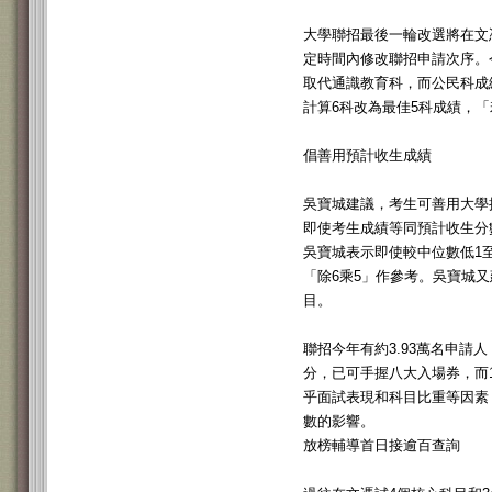
大學聯招最後一輪改選將在文
定時間內修改聯招申請次序。
取代通識教育科，而公民科成
計算6科改為最佳5科成績，
倡善用預計收生成績
吳寶城建議，考生可善用大學
即使考生成績等同預計收生分
吳寶城表示即使較中位數低1
「除6乘5」作參考。吳寶城
目。
聯招今年有約3.93萬名申請
分，已可手握八大入場券，而
乎面試表現和科目比重等因素
數的影響。
放榜輔導首日接逾百查詢