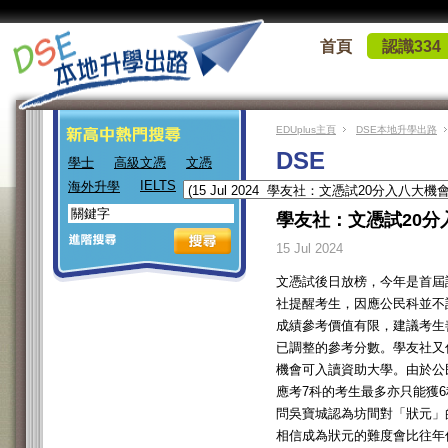
首頁
認識334
EDUplus主頁
DSE本地升學出路
DSE
學士
高級文憑
文憑
IELTS
海外升學
學友社：文憑試20分
15 Jul 2024
文憑試後日放榜，今年是首屆
社提醒考生，因應公民科並不
成績參考價值有限，建議考生
已調整的參考分數。學友社又
機會可入讀資助大學。由於公
應考7科的考生最多亦只能獲6
問吳寶城認為坊間對「狀元」的
相信成為狀元的難度會比往年