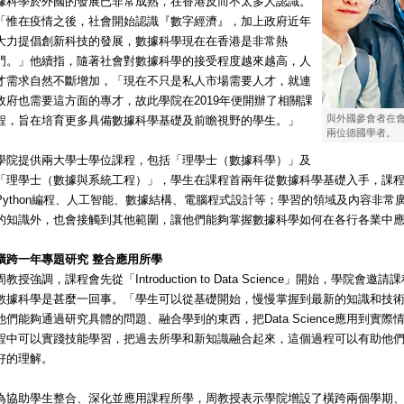
據科學於外國的發展已非常成熟，在香港反而不太多人認識。
「惟在疫情之後，社會開始認識『數字經濟』，加上政府近年
大力提倡創新科技的發展，數據科學現在在香港是非常熱
門。」他續指，隨著社會對數據科學的接受程度越來越高，人
才需求自然不斷增加，「現在不只是私人市場需要人才，就連
政府也需要這方面的專才，故此學院在2019年便開辦了相關課
與外國參會者在
程，旨在培育更多具備數據科學基礎及前瞻視野的學生。」
兩位德國學者。
學院提供兩大學士學位課程，包括「理學士（數據科學）」及
「理學士（數據與系統工程）」，學生在課程首兩年從數據科學基礎入手，課
Python編程、人工智能、數據結構、電腦程式設計等；學習的領域及內容非
的知識外，也會接觸到其他範圍，讓他們能夠掌握數據科學如何在各行各業中
橫跨一年專題研究 整合應用所學
周教授強調，課程會先從「Introduction to Data Science」開始，學
數據科學是甚麼一回事。「學生可以從基礎開始，慢慢掌握到最新的知識和技
他們能夠通過研究具體的問題、融合學到的東西，把Data Science應用到實
程中可以實踐技能學習，把過去所學和新知識融合起來，這個過程可以有助他
好的理解。
為協助學生整合、深化並應用課程所學，周教授表示學院增設了橫跨兩個學期、為期一年的