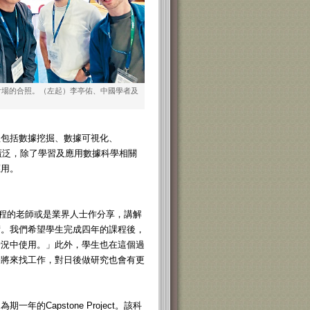
會場的合照。（左起）李亭佑、中國學者及
程包括數據挖掘、數據可視化、
常廣泛，除了學習及應用數據科學相關
應用。
院會邀請課程的老師或是業界人士作分享，講解
術。我們希望學生完成四年的課程後，
際情況中使用。」此外，學生也在這個過
們將來找工作，對日後做研究也會有更
Capstone Project。該科