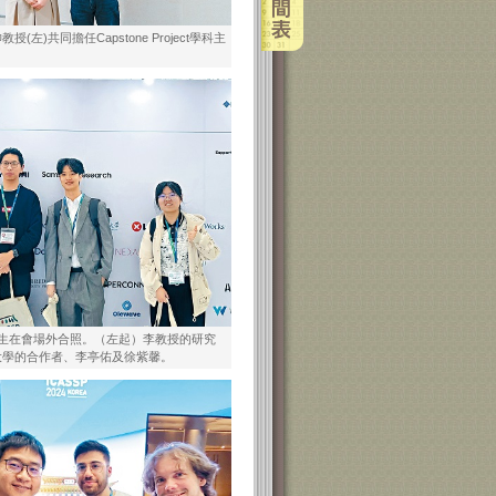
(左)共同擔任Capstone Project學科主
學生在會場外合照。（左起）李教授的研究
大學的合作者、李亭佑及徐紫馨。