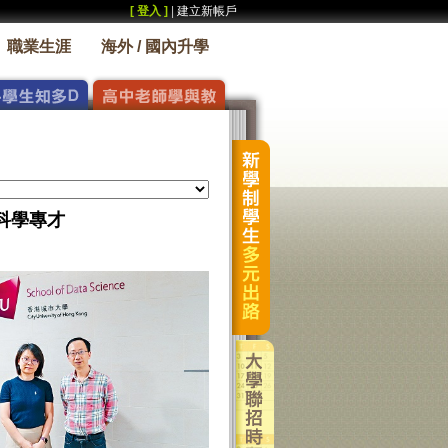
[ 登入 ]
|
建立新帳戶
職業生涯
海外 / 國內升學
科學專才