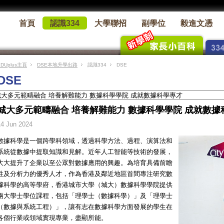
首頁
認識334
大學聯招
副學位
毅進文憑
EDUplus主頁
DSE本地升學出路
認識334
DSE
DSE
城大多元範疇融合 培養解難能力 數據科學學院 成就數據
14 Jun 2024
數據科學是一個跨學科領域，透過科學方法、過程、演算法和
系統從數據中提取知識和見解。近年人工智能等技術的發展，
大大提升了企業以至公眾對數據應用的興趣。為培育具備前瞻
性及分析力的優秀人才，作為香港及鄰近地區首間專注研究數
據科學的高等學府，香港城市大學（城大）數據科學學院提供
兩大學士學位課程，包括「理學士（數據科學）」及「理學士
（數據與系統工程）」，讓有志在數據科學方面發展的學生在
各個行業或領域實現專業，盡顯所能。