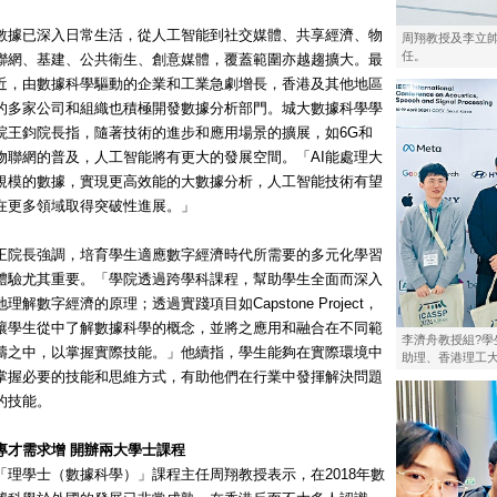
數據已深入日常生活，從人工智能到社交媒體、共享經濟、物
周翔教授及李立帥教授
任。
聯網、基建、公共衛生、創意媒體，覆蓋範圍亦越趨擴大。最
近，由數據科學驅動的企業和工業急劇增長，香港及其他地區
的多家公司和組織也積極開發數據分析部門。城大數據科學學
院王鈞院長指，隨著技術的進步和應用場景的擴展，如6G和
物聯網的普及，人工智能將有更大的發展空間。「AI能處理大
規模的數據，實現更高效能的大數據分析，人工智能技術有望
在更多領域取得突破性進展。」
王院長強調，培育學生適應數字經濟時代所需要的多元化學習
體驗尤其重要。「學院透過跨學科課程，幫助學生全面而深入
地理解數字經濟的原理；透過實踐項目如Capstone Project，
讓學生從中了解數據科學的概念，並將之應用和融合在不同範
李濟舟教授組?
疇之中，以掌握實際技能。」他續指，學生能夠在實際環境中
助理、香港理工
掌握必要的技能和思維方式，有助他們在行業中發揮解決問題
的技能。
專才需求增 開辦兩大學士課程
「理學士（數據科學）」課程主任周翔教授表示，在2018年數