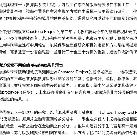
目是與理學士（數據與系統工程）」課程主任李立帥教授輪流擔任學科主任，
是與業界合作，讓學生通過自主及主導的方式自由選擇一個主題進行研究。」
會了解到數據科學在該領域具體使用的情況，通過研究可以對不同範疇及領域
今年是課程設立Capstone Project的第二年，周教授認為今年的整體表現
多，但今年整體性而言，老師和學生的教學相長，也會有更多互動，整體的表
結束時與學生進行中期報告，以確保學生整個研究項目的選題和方向是按照擬
時候，需要遞交一份書面報告，並進行二十至三十分鐘的匯報，這會作為評價
廣泛探索不同範疇 突破性結果具潛力
數據科學學院助理教授喬瀟博士為Capstone Project的指導老師之一，他
課程的首三年已掌握與數據科學相關的基礎知識，包括統計、編程、數學等，
地運用，並從探索不同範疇中表現創造力。」他續指，學生的研習結果具備很
成prototype（原型），未來或有機會推廣至企業應用，雖然這是非常漫長的
突破性的結果。」
他帶領五人一組進行的研究，以「混沌理論與金融應用」（Chaos Theory and Financ
「混沌理論」應用於金融資產回報的分析中，「學生在課程內未必有接觸過相
論的概念，再將之融合在金融業上作分析。」他深明這對於學生而言是有一定
用所學，亦可以接觸與金融相關的知識，「比方說，他們如何從現有知識作分