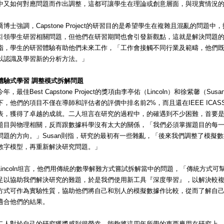
中又如何對應問題而作出調整，這都可讓學生在理論或創意層面，與現實情況
喬博士強調，Capstone Project的研習目的是希望學生在複雜且混亂的問
引領學生研習相關問題，但他們在研習期間也會引發新觀點，這就是解決問題
指，學生的研習體驗有助他們未來工作，「工作會接觸不同行業及範疇，他們
以認識及學習新的分析方法。」
體驗式學習 調整模式拆解問題
今年，最佳Best Capstone Project的獎項由李亭佑（Lincoln）和徐紫馨
下，他們的項目不僅在導師和評估者的評價中排名前2%，而且還在IEEE ICASS
表，獲得了卓越的成就。二人坦言在研究的過程中，的確遇到不少困難，首要是了解
題目與物理相關，反而跟數據科學沒有太大的關係，「我們必須掌握題目的每
問題的方向。」Susan則指，研究的最初有一些雜亂，「後來我們調整了模擬
數字模型，再重新解決研究問題。」
Lincoln坦言，他們用傳統的數學解難方式嘗試拆解當中的問題，「傳統方式
足以協助我們解決研究的難題，於是我們使用新工具『深度學習』，以解決較複雜
方式可作為實驗性質，協助他們將自己和別人的模擬數據作比較，從而了解自
適合他們的結果。
二人對於自己的研究獲獎感到很榮幸，能夠將這四年所學的東西應用在研究上