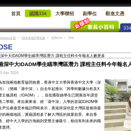
首頁
認識334
大學聯招
副學位
毅進文憑
EDUplus主頁
DSE本地升學出路
認識334
DSE
DSE
港深中大IDADM學生瞄準灣區潛力 課程主任料今年報名
15 Apr 2024
為加強兩地教育協同效應，香港中文大學與香港中文大學（深
圳）（簡稱「港中深」）自去年起推出「跨學科數據分析及X
雙主修課程（IDADM）」，首批獲取錄學生已開展首年課堂
第二學期。來自廣東省、經「港中深」入學的首屆IDADM學
生尹泓睿接受本報訪問時表示，香港與深圳是大灣區發展得最
好的兩個地區，冀藉課程多了解大灣區的就業前景。來自香
港、經中大入學的許海銘則受雙主修吸引，相信有利未來的職
業選擇。