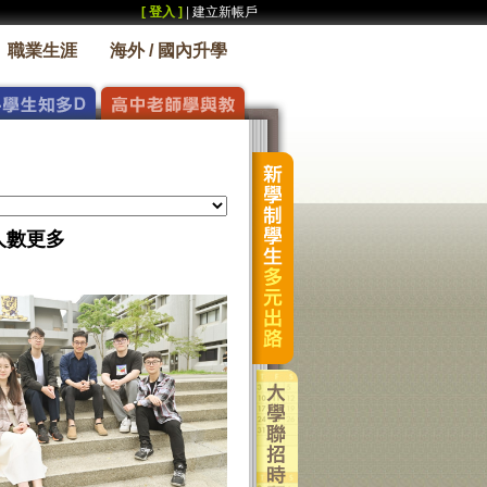
[ 登入 ]
|
建立新帳戶
職業生涯
海外 / 國內升學
人數更多