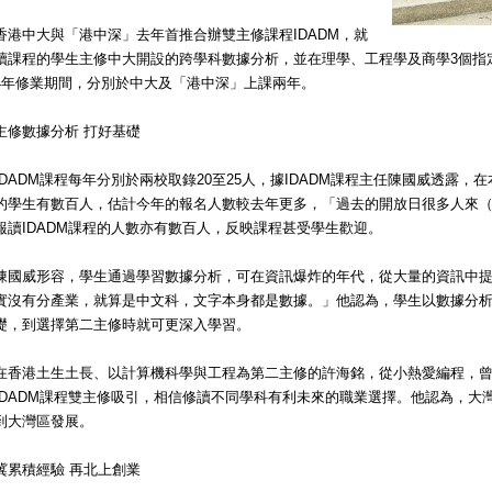
香港中大與「港中深」去年首推合辦雙主修課程IDADM，就
讀課程的學生主修中大開設的跨學科數據分析，並在理學、工程學及商學3個指
4年修業期間，分別於中大及「港中深」上課兩年。
主修數據分析 打好基礎
IDADM課程每年分別於兩校取錄20至25人，據IDADM課程主任陳國威透露，
的學生有數百人，估計今年的報名人數較去年更多，「過去的開放日很多人來
報讀IDADM課程的人數亦有數百人，反映課程甚受學生歡迎。
陳國威形容，學生通過學習數據分析，可在資訊爆炸的年代，從大量的資訊中
實沒有分產業，就算是中文科，文字本身都是數據。」他認為，學生以數據分
礎，到選擇第二主修時就可更深入學習。
在香港土生土長、以計算機科學與工程為第二主修的許海銘，從小熱愛編程，
IDADM課程雙主修吸引，相信修讀不同學科有利未來的職業選擇。他認為，大
到大灣區發展。
冀累積經驗 再北上創業