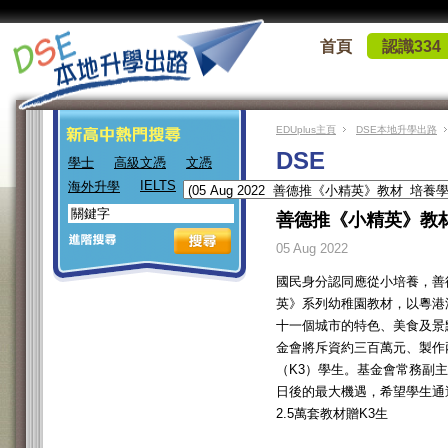
首頁
認識334
EDUplus主頁
DSE本地升學出路
DSE
學士
高級文憑
文憑
IELTS
海外升學
善德推《小精英》教
05 Aug 2022
國民身分認同應從小培養，善
英》系列幼稚園教材，以粵港
十一個城市的特色、美食及景
金會將斥資約三百萬元、製作
（K3）學生。基金會常務副
日後的最大機遇，希望學生通
2.5萬套教材贈K3生