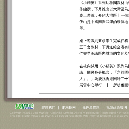
《小精英》系列幼稚園教材由
作編撰，下月推出以大灣區為
桌上遊戲，介紹大灣區十一個
佛山是中國南派武學的發源地
等。
桌上遊戲則要求學生完成任務
五千套教材，下月送給全港有
們盡早認識區內城市的文化及
在校內試用《小精英》系列為
識、國民身分概念，「之前問
人』。」為慶祝香港回歸二十
展貿中心舉行，十一所幼稚園
聯絡我們
|
網站指南
|
條件及條款
|
私隱政策聲明
Copyright ©2012 Job Market Publishing Limited. All Right Reserved. Reproduction in Whol
This site is best viewed at 1024x768 screen resolution with Internet Explorer 7.x or above