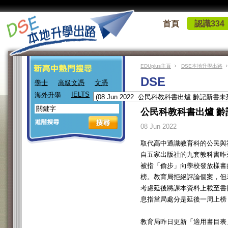
首頁
認識334
EDUplus主頁
DSE本地升學出路
DSE
學士
高級文憑
文憑
IELTS
海外升學
公民科教科書出爐 
08 Jun 2022
取代高中通識教育科的公民與
自五家出版社的九套教科書昨
被指「偷步」向學校發放樣書
榜。教育局拒絕評論個案，但
考慮延後將課本資料上載至書
息指當局處分是延後一周上榜
教育局昨日更新「適用書目表