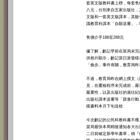
套英文版教科書上榜，每套售
八元，分別來自五家出版社，
文版和一套英文版課本，其餘
識教育科課本「自願送審」，
售價介乎188至288元
據了解，齡記早前在當局未完
供相片顯示，齡記當日派發樣
「偷步」事件有關，教育局昨
不過，教育局昨在網上撰文（
見，在覆檢程序未完成前，嚴
嚴重性，以及出版社的過往紀
出版社課本送審等「跟進行動
樣書料本月下旬送校
今次齡記的公民科教科書不獲
當局最快本周稍後通知各大出
二日前確定新學年書單，倘『