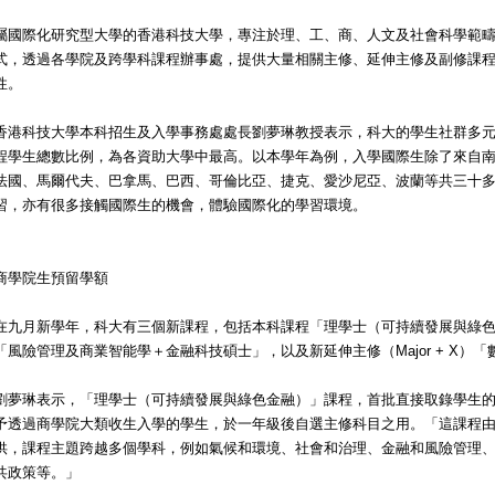
屬國際化研究型大學的香港科技大學，專注於理、工、商、人文及社會科學範
式，透過各學院及跨學科課程辦事處，提供大量相關主修、延伸主修及副修課
性。
香港科技大學本科招生及入學事務處處長劉夢琳教授表示，科大的學生社群多
程學生總數比例，為各資助大學中最高。以本學年為例，入學國際生除了來自
法國、馬爾代夫、巴拿馬、巴西、哥倫比亞、捷克、愛沙尼亞、波蘭等共三十
習，亦有很多接觸國際生的機會，體驗國際化的學習環境。
商學院生預留學額
在九月新學年，科大有三個新課程，包括本科課程「理學士（可持續發展與綠色
「風險管理及商業智能學＋金融科技碩士」，以及新延伸主修（Major + X）
劉夢琳表示，「理學士（可持續發展與綠色金融）」課程，首批直接取錄學生
予透過商學院大類收生入學的學生，於一年級後自選主修科目之用。「這課程
供，課程主題跨越多個學科，例如氣候和環境、社會和治理、金融和風險管理
共政策等。」