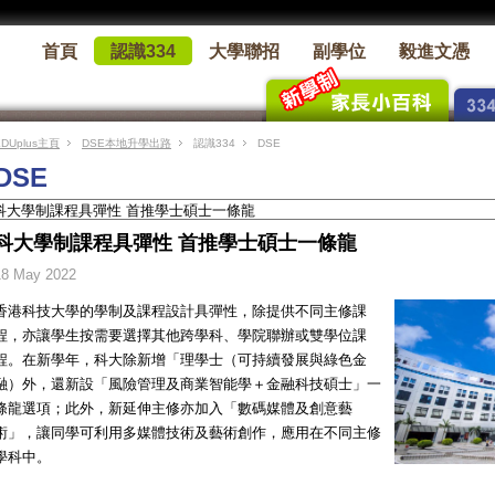
首頁
認識334
大學聯招
副學位
毅進文憑
EDUplus主頁
DSE本地升學出路
認識334
DSE
DSE
科大學制課程具彈性 首推學士碩士一條龍
18 May 2022
香港科技大學的學制及課程設計具彈性，除提供不同主修課
程，亦讓學生按需要選擇其他跨學科、學院聯辦或雙學位課
程。在新學年，科大除新增「理學士（可持續發展與綠色金
融）外，還新設「風險管理及商業智能學＋金融科技碩士」一
條龍選項；此外，新延伸主修亦加入「數碼媒體及創意藝
術」，讓同學可利用多媒體技術及藝術創作，應用在不同主修
學科中。