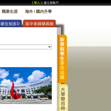
[ 登入 ]
|
建立新帳戶
職業生涯
海外 / 國內升學