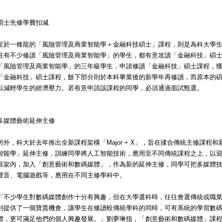
碩士先修學費扣減
至於一條龍的「風險管理及商業智能學＋金融科技碩士」課程，則是為科大學生
往有不少修讀「風險管理及商業智能學」的學生，都有意攻讀「金融科技」碩
「風險管理及商業智能學」的三年級學生，申請修讀「金融科技」碩士課程，
「金融科技」碩士課程，餘下部分則於本科畢業後的新學年再修讀，而原本的
以減輕學生的經濟壓力。若有意申請該課程的同學，必須通過面試甄選。
多媒體藝術延伸主修
另外，科大於去年推出全新課程架構「Major + X」，旨在揉合傳統主修課程
智能學」延伸主修，訓練同學將人工智能技術，應用至不同傳統課程之上，以
框架內，加入「創意藝術和數碼媒體」，作為新的延伸主修，同學可把多媒體
聲音、電腦遊戲等，應用在不同主修學科中。
「不少學生對數碼媒體創作十分有興趣，但在大學選科時，往往會選傳統或職
則提供了一個寶貴機會，讓學生在修讀較傳統學科的同時，可有系統的學習數
標，更可滿足他們的個人興趣發展。」劉夢琳指，「創意藝術和數碼媒體」課