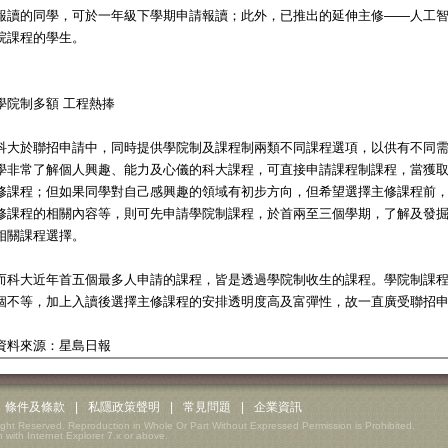
報讀的同學，可於一年級下學期申請報讀；此外，已推出的延伸主修——人工
院課程的學生。
學院制多額 工程熱捧
科大於聯招申請中，同時提供學院制及課程制兩類不同課程選項，以供有不同
學非常了解個人興趣、能力及心儀的科大課程，可直接申請課程制課程，當獲
修課程；但如果同學對自己感興趣的領域有初步方向，但希望選擇主修課程前
修課程的相關內容等，則可先申請學院制課程，於首兩至三個學期，了解及發
相關課程選擇。
而科大近年首五個最多人申請的課程，皆是透過學院制收生的課程。學院制課
個不等，加上入讀後選擇主修課程的安排透明度高及富彈性，故一直廣受聯招
資料來源：星島日報
條件及條款
|
私隱政策聲明
|
常見問題
|
企業資訊
ight Reserved. Reproduction in Whole Or Part Without Expressed Permission is Prohibited.
 with Internet Explorer 7.x or above.