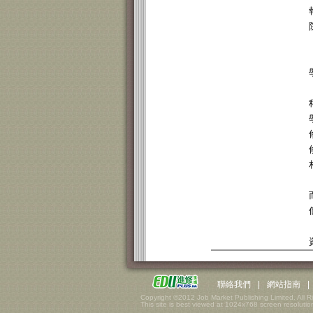
聯絡我們
|
網站指南
|
Copyright ©2012 Job Market Publishing Limited. All R
This site is best viewed at 1024x768 screen resolution