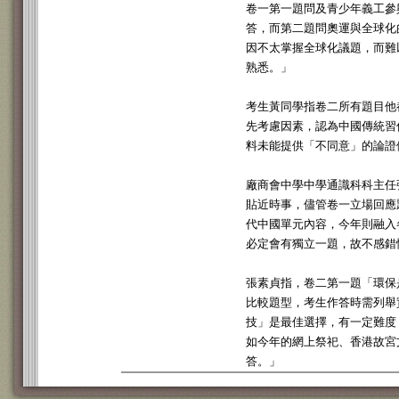
卷一第一題問及青少年義工參
答，而第二題問奧運與全球化
因不太掌握全球化議題，而難
熟悉。」
考生黃同學指卷二所有題目他
先考慮因素，認為中國傳統習
料未能提供「不同意」的論證
廠商會中學中學通識科科主任
貼近時事，儘管卷一立場回應
代中國單元內容，今年則融入
必定會有獨立一題，故不感錯
張素貞指，卷二第一題「環保
比較題型，考生作答時需列舉
技」是最佳選擇，有一定難度
如今年的網上祭祀、香港故宮
答。」