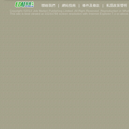
聯絡我們
|
網站指南
|
條件及條款
|
私隱政策聲明
Copyright ©2012 Job Market Publishing Limited. All Right Reserved. Reproduction in Whol
This site is best viewed at 1024x768 screen resolution with Internet Explorer 7.x or above