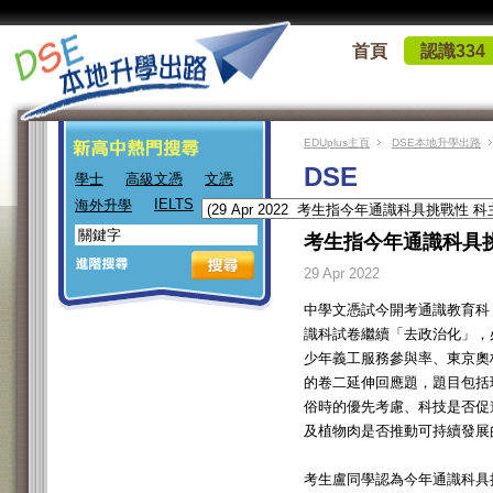
首頁
認識334
EDUplus主頁
DSE本地升學出路
DSE
學士
高級文憑
文憑
IELTS
海外升學
考生指今年通識科具
29 Apr 2022
中學文憑試今開考通識教育科，
識科試卷繼續「去政治化」，
少年義工服務參與率、東京奧
的卷二延伸回應題，題目包括
俗時的優先考慮、科技是否促
及植物肉是否推動可持續發展
考生盧同學認為今年通識科具